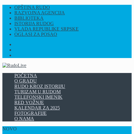
OPŠTINA RUDO
RAZVOJNA AGENCIJA
BIBLIOTEKA
ISTORIJA RUDOG
VLADA REPUBLIKE SRPSKE
OGLASI ZA POSAO
FB
INSTAGRAM
YT
POČETNA
O GRADU
RUDO KROZ ISTORIJU
TURIZAM U RUDOM
TELEFONSKI IMENIK
RED VOŽNJE
KALENDAR ZA 2025
FOTOGRAFIJE
O NAMA
NOVO