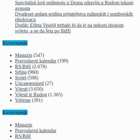
Specijalisti koji ordiniraju u Domu zdravlja u Rudom tokom
avgusta
Dvadeset sedam godina prijateljstva ruđanskih i somborskih
ribolovaca
Dodik: Elfeta Veselji trebalo bi da je na nekom drugom
svijetu, a ne da šeta po Ilidži
Категорије
Magazin
(547)
Pravoslavni kalendar
(199)
RS/BiH
(2.678)
Srbija
(960)
Svijet
(598)
Uncategorized
(27)
Vijesti
(3.650)
Vijesti iz Rudog
(1.365)
Vrijeme
(391)
Категорије
Magazin
Pravoslavni kalendar
RS/BiH