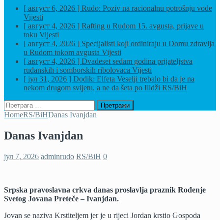
[ август 6, 2026 ]
Rudo: Poziv na racionalnu potrošnju vode
Vijesti
[ август 4, 2026 ]
Rafting u Rudom 15. avgusta, prijave u
toku
Vijesti
[ август 4, 2026 ]
Specijalisti koji ordiniraju u Domu zdravlja
u Rudom tokom avgusta
Vijesti
[ август 4, 2026 ]
Dvadeset sedam godina prijateljstva
ruđanskih i somborskih ribolovaca
Vijesti
[ јул 31, 2026 ]
Dodik: Elfeta Veselji trebalo bi da je na
nekom drugom svijetu, a ne da šeta po Ilidži
RS/BiH
Претрага
за:
Home
RS/BiH
Danas Ivanjdan
Danas Ivanjdan
јул 7, 2026
adminrudo
RS/BiH
0
Srpska pravoslavna crkva danas proslavlja praznik Rođenje
Svetog Јovana Preteče – Ivanjdan.
Јovan se naziva Krstiteljem jer je u rijeci Јordan krstio Gospoda