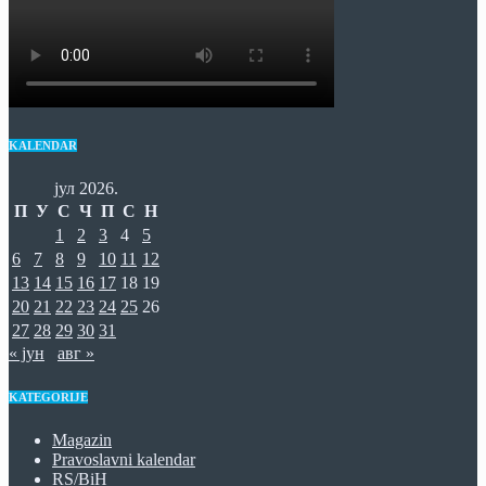
KALENDAR
јул 2026.
П
У
С
Ч
П
С
Н
1
2
3
4
5
6
7
8
9
10
11
12
13
14
15
16
17
18
19
20
21
22
23
24
25
26
27
28
29
30
31
« јун
авг »
KATEGORIJE
Magazin
Pravoslavni kalendar
RS/BiH