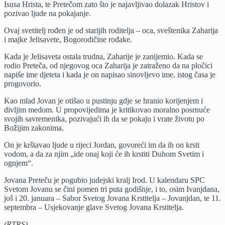
Isusa Hrista, te Pretečom zato što je najavljivao dolazak Hristov i
pozivao ljude na pokajanje.
Ovaj svetitelj rođen je od starijih roditelja – oca, sveštenika Zaharija
i majke Јelisavete, Bogorodičine rođake.
Kada je Јelisaveta ostala trudna, Zaharije je zanijemio. Kada se
rodio Preteča, od njegovog oca Zaharija je zatraženo da na pločici
napiše ime djeteta i kada je on napisao sinovljevo ime, istog časa je
progovorio.
Kao mlad Јovan je otišao u pustinju gdje se hranio korijenjem i
divljim medom. U propovijedima je kritikovao moralno posrnuće
svojih savremenika, pozivajući ih da se pokaju i vrate životu po
Božijim zakonima.
On je krštavao ljude u rijeci Јordan, govoreći im da ih on krsti
vodom, a da za njim „ide onaj koji će ih krstiti Duhom Svetim i
ognjem“.
Јovana Preteču je pogubio judejski kralj Irod. U kalendaru SPC
Svetom Јovanu se čini pomen tri puta godišnje, i to, osim Ivanjdana,
još i 20. januara – Sabor Svetog Јovana Krstitelja – Јovanjdan, te 11.
septembra – Usjekovanje glave Svetog Јovana Krstitelja.
(RTRS)