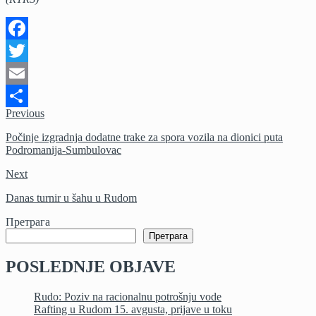
Facebook
Twitter
Email
Previous
Share
Počinje izgradnja dodatne trake za spora vozila na dionici puta
Podromanija-Sumbulovac
Next
Danas turnir u šahu u Rudom
Претрага
Претрага
POSLEDNJE OBJAVE
Rudo: Poziv na racionalnu potrošnju vode
Rafting u Rudom 15. avgusta, prijave u toku