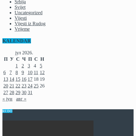
Srbija
Svijet
Uncategorized
Vijesti
Vijesti iz Rudog
Vrijeme
KALENDAR
јул 2026.
П
У
С
Ч
П
С
Н
1
2
3
4
5
6
7
8
9
10
11
12
13
14
15
16
17
18
19
20
21
22
23
24
25
26
27
28
29
30
31
« јун
авг »
RUDO