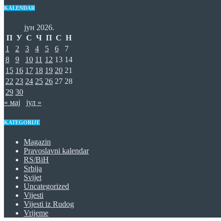
KALENDAR
јун 2026.
П
У
С
Ч
П
С
Н
1
2
3
4
5
6
7
8
9
10
11
12
13
14
15
16
17
18
19
20
21
22
23
24
25
26
27
28
29
30
« мај
јул »
KATEGORIJE
Magazin
Pravoslavni kalendar
RS/BiH
Srbija
Svijet
Uncategorized
Vijesti
Vijesti iz Rudog
Vrijeme