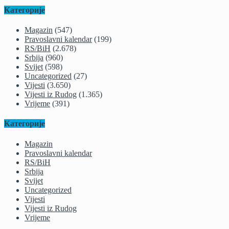
Категорије
Magazin
(547)
Pravoslavni kalendar
(199)
RS/BiH
(2.678)
Srbija
(960)
Svijet
(598)
Uncategorized
(27)
Vijesti
(3.650)
Vijesti iz Rudog
(1.365)
Vrijeme
(391)
Категорије
Magazin
Pravoslavni kalendar
RS/BiH
Srbija
Svijet
Uncategorized
Vijesti
Vijesti iz Rudog
Vrijeme