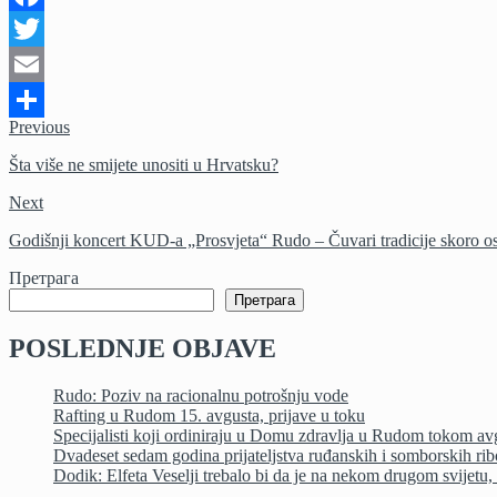
Facebook
Twitter
Email
Previous
Share
Šta više ne smijete unositi u Hrvatsku?
Next
Godišnji koncert KUD-a „Prosvjeta“ Rudo – Čuvari tradicije skoro o
Претрага
Претрага
POSLEDNJE OBJAVE
Rudo: Poziv na racionalnu potrošnju vode
Rafting u Rudom 15. avgusta, prijave u toku
Specijalisti koji ordiniraju u Domu zdravlja u Rudom tokom av
Dvadeset sedam godina prijateljstva ruđanskih i somborskih ri
Dodik: Elfeta Veselji trebalo bi da je na nekom drugom svijetu, a