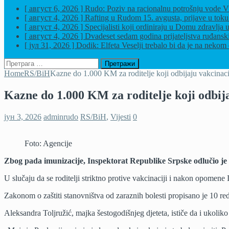
[ август 6, 2026 ]
Rudo: Poziv na racionalnu potrošnju vode
Vi
[ август 4, 2026 ]
Rafting u Rudom 15. avgusta, prijave u tok
[ август 4, 2026 ]
Specijalisti koji ordiniraju u Domu zdravl
[ август 4, 2026 ]
Dvadeset sedam godina prijateljstva ruđansk
[ јул 31, 2026 ]
Dodik: Elfeta Veselji trebalo bi da je na nekom 
Претрага
за:
Home
RS/BiH
Kazne do 1.000 KM za roditelje koji odbijaju vakcinac
Kazne do 1.000 KM za roditelje koji odbij
јун 3, 2026
adminrudo
RS/BiH
,
Vijesti
0
Foto: Agencije
Zbog pada imunizacije, Inspektorat Republike Srpske odlučio je d
U slučaju da se roditelji striktno protive vakcinaciji i nakon opomene 
Zakonom o zaštiti stanovništva od zaraznih bolesti propisano je 10 red
Aleksandra Toljružić, majka šestogodišnjeg djeteta, ističe da i ukoliko