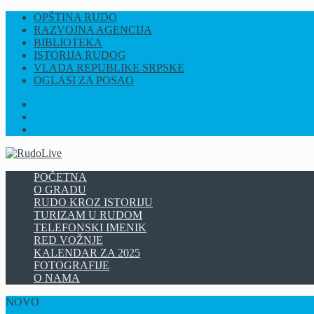
OPŠTINA RUDO
RAZVOJNA AGENCIJA
BIBLIOTEKA
ISTORIJA RUDOG
VLADA REPUBLIKE SRPSKE
OGLASI ZA POSAO
FB
INSTAGRAM
YT
POČETNA
O GRADU
RUDO KROZ ISTORIJU
TURIZAM U RUDOM
TELEFONSKI IMENIK
RED VOŽNJE
KALENDAR ZA 2025
FOTOGRAFIJE
O NAMA
NOVO