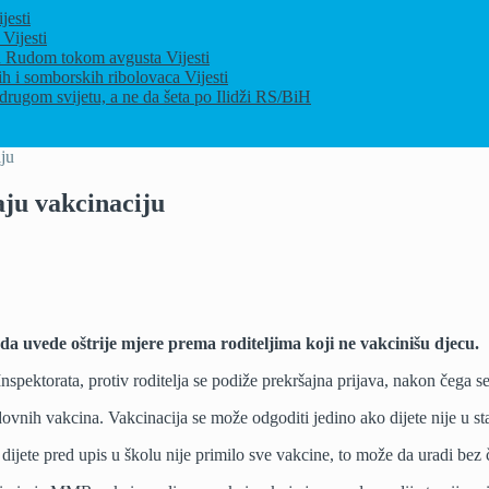
jesti
u
Vijesti
ja u Rudom tokom avgusta
Vijesti
ih i somborskih ribolovaca
Vijesti
drugom svijetu, a ne da šeta po Ilidži
RS/BiH
iju
aju vakcinaciju
a uvede oštrije mjere prema roditeljima koji ne vakcinišu djecu.
Inspektorata, protiv roditelja se podiže prekršajna prijava, nakon čega se
ovnih vakcina. Vakcinacija se može odgoditi jedino ako dijete nije u st
 dijete pred upis u školu nije primilo sve vakcine, to može da uradi bez