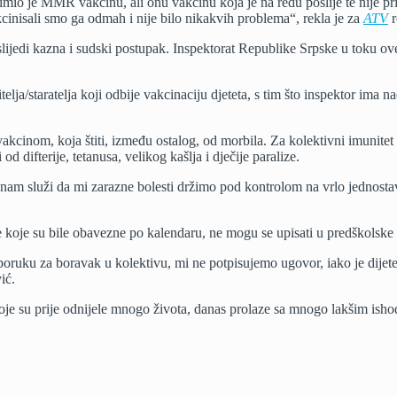
rimio je MMR vakcinu, ali onu vakcinu koja je na redu poslije te nije pr
kcinisali smo ga odmah i nije bilo nikakvih problema“, rekla je za
ATV
r
 slijedi kazna i sudski postupak. Inspektorat Republike Srpske u toku o
ja/staratelja koji odbije vakcinaciju djeteta, s tim što inspektor ima 
kcinom, koja štiti, između ostalog, od morbila. Za kolektivni imunitet
d difterije, tetanusa, velikog kašlja i dječije paralize.
m služi da mi zarazne bolesti držimo pod kontrolom na vrlo jednostava
koje su bile obavezne po kalendaru, ne mogu se upisati u predškolske 
eporuku za boravak u kolektivu, mi ne potpisujemo ugovor, iako je dijete
ić.
koje su prije odnijele mnogo života, danas prolaze sa mnogo lakšim is