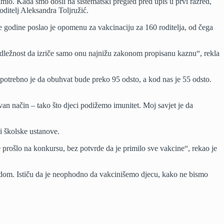
imio. Kada smo došli na sistematski pregled pred upis u prvi razred,
oditelj Aleksandra Toljružić.
ve godine poslao je opomenu za vakcinaciju za 160 roditelja, od čega
nadležnost da izriče samo onu najnižu zakonom propisanu kaznu“, rekla
 potrebno je da obuhvat bude preko 95 odsto, a kod nas je 55 odsto.
n način – tako što djeci podižemo imunitet. Moj savjet je da
i školske ustanove.
 prošlo na konkursu, bez potvrde da je primilo sve vakcine“, rekao je
hodom. Ističu da je neophodno da vakcinišemo djecu, kako ne bismo