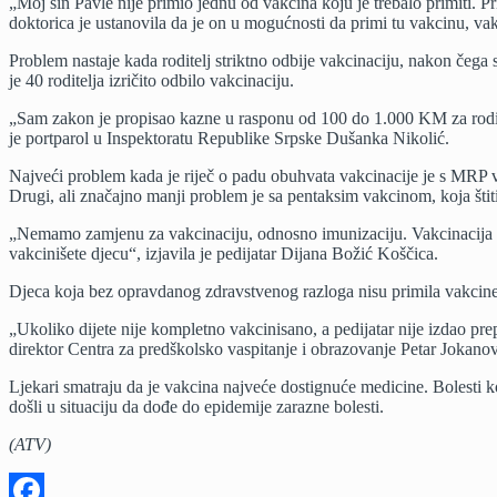
„Moj sin Pavle nije primio jednu od vakcina koju je trebalo primiti. P
doktorica je ustanovila da je on u mogućnosti da primi tu vakcinu, va
Problem nastaje kada roditelj striktno odbije vakcinaciju, nakon čega
je 40 roditelja izričito odbilo vakcinaciju.
„Sam zakon je propisao kazne u rasponu od 100 do 1.000 KM za roditel
je portparol u Inspektoratu Republike Srpske Dušanka Nikolić.
Najveći problem kada je riječ o padu obuhvata vakcinacije je s MRP va
Drugi, ali značajno manji problem je sa pentaksim vakcinom, koja štiti o
„Nemamo zamjenu za vakcinaciju, odnosno imunizaciju. Vakcinacija na
vakcinišete djecu“, izjavila je pedijatar Dijana Božić Koščica.
Djeca koja bez opravdanog zdravstvenog razloga nisu primila vakcine 
„Ukoliko dijete nije kompletno vakcinisano, a pedijatar nije izdao pr
direktor Centra za predškolsko vaspitanje i obrazovanje Petar Jokanov
Ljekari smatraju da je vakcina najveće dostignuće medicine. Bolesti 
došli u situaciju da dođe do epidemije zarazne bolesti.
(ATV)