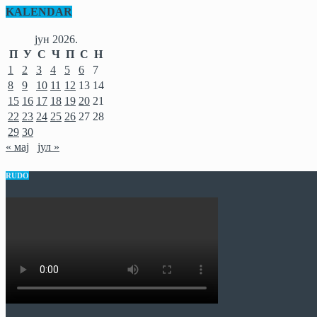
KALENDAR
јун 2026.
П
У
С
Ч
П
С
Н
1
2
3
4
5
6
7
8
9
10
11
12
13
14
15
16
17
18
19
20
21
22
23
24
25
26
27
28
29
30
« мај
јул »
RUDO