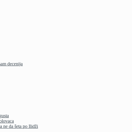
sam decenija
gusta
bolovaca
 ne da šeta po Ilidži