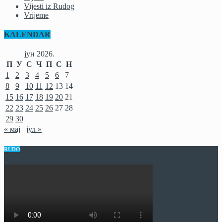
Vijesti iz Rudog
Vrijeme
KALENDAR
јун 2026.
П
У
С
Ч
П
С
Н
1
2
3
4
5
6
7
8
9
10
11
12
13
14
15
16
17
18
19
20
21
22
23
24
25
26
27
28
29
30
« мај
јул »
RUDO