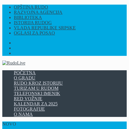
OPŠTINA RUDO
RAZVOJNA AGENCIJA
BIBLIOTEKA
ISTORIJA RUDOG
VLADA REPUBLIKE SRPSKE
OGLASI ZA POSAO
FB
INSTAGRAM
YT
POČETNA
O GRADU
RUDO KROZ ISTORIJU
TURIZAM U RUDOM
TELEFONSKI IMENIK
RED VOŽNJE
KALENDAR ZA 2025
FOTOGRAFIJE
O NAMA
NOVO