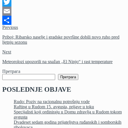
Facebook
Twitter
Email
Previous
Share
Priboj: Ribarsko naselje i gradske površine dobili novo ruho pred
ljetnju sezonu
Next
Meteorolozi upozorili na snažan „El Ninjo“ i rast temperature
Претрага
Претрага
POSLEDNJE OBJAVE
Rudo: Poziv na racionalnu potrošnju vode
Rafting u Rudom 15. avgusta, prijave u toku
Specijalisti koji ordiniraju u Domu zdravlja u Rudom tokom
avgusta
Dvadeset sedam godina prijateljstva ruđanskih i somborskih
ribolovaca