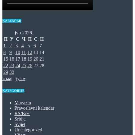
KALENDAR
јун 2026.
П
У
С
Ч
П
С
Н
1
2
3
4
5
6
7
8
9
10
11
12
13
14
15
16
17
18
19
20
21
22
23
24
25
26
27
28
29
30
« мај
јул »
KATEGORIJE
Magazin
Pravoslavni kalendar
RS/BiH
Srbija
Svijet
Uncategorized