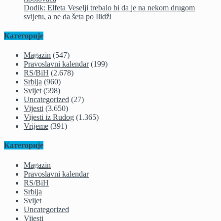
Dodik: Elfeta Veselji trebalo bi da je na nekom drugom
svijetu, a ne da šeta po Ilidži
Категорије
Magazin
(547)
Pravoslavni kalendar
(199)
RS/BiH
(2.678)
Srbija
(960)
Svijet
(598)
Uncategorized
(27)
Vijesti
(3.650)
Vijesti iz Rudog
(1.365)
Vrijeme
(391)
Категорије
Magazin
Pravoslavni kalendar
RS/BiH
Srbija
Svijet
Uncategorized
Vijesti