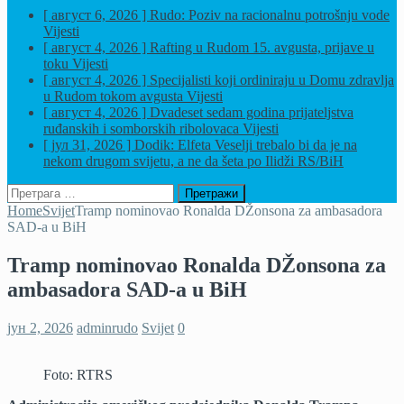
[ август 6, 2026 ]
Rudo: Poziv na racionalnu potrošnju vode
Vijesti
[ август 4, 2026 ]
Rafting u Rudom 15. avgusta, prijave u
toku
Vijesti
[ август 4, 2026 ]
Specijalisti koji ordiniraju u Domu zdravlja
u Rudom tokom avgusta
Vijesti
[ август 4, 2026 ]
Dvadeset sedam godina prijateljstva
ruđanskih i somborskih ribolovaca
Vijesti
[ јул 31, 2026 ]
Dodik: Elfeta Veselji trebalo bi da je na
nekom drugom svijetu, a ne da šeta po Ilidži
RS/BiH
Претрага
за:
Home
Svijet
Tramp nominovao Ronalda DŽonsona za ambasadora
SAD-a u BiH
Tramp nominovao Ronalda DŽonsona za
ambasadora SAD-a u BiH
јун 2, 2026
adminrudo
Svijet
0
Foto: RTRS