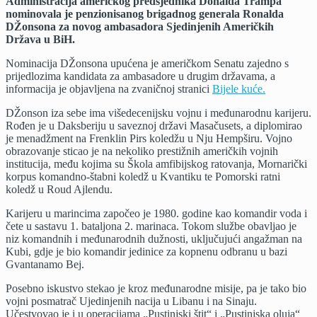
Administracija američkog predsjednika Donalda Trampa
nominovala je penzionisanog brigadnog generala Ronalda
DŽonsona za novog ambasadora Sjedinjenih Američkih
Država u BiH.
Nominacija DŽonsona upućena je američkom Senatu zajedno s
prijedlozima kandidata za ambasadore u drugim državama, a
informacija je objavljena na zvaničnoj stranici
Bijele kuće.
DŽonson iza sebe ima višedecenijsku vojnu i međunarodnu karijeru.
Rođen je u Daksberiju u saveznoj državi Masačusets, a diplomirao
je menadžment na Frenklin Pirs koledžu u Nju Hempširu. Vojno
obrazovanje sticao je na nekoliko prestižnih američkih vojnih
institucija, među kojima su Škola amfibijskog ratovanja, Mornarički
korpus komandno-štabni koledž u Kvantiku te Pomorski ratni
koledž u Roud Ajlendu.
Karijeru u marincima započeo je 1980. godine kao komandir voda i
čete u sastavu 1. bataljona 2. marinaca. Tokom službe obavljao je
niz komandnih i međunarodnih dužnosti, uključujući angažman na
Kubi, gdje je bio komandir jedinice za kopnenu odbranu u bazi
Gvantanamo Bej.
Posebno iskustvo stekao je kroz međunarodne misije, pa je tako bio
vojni posmatrač Ujedinjenih nacija u Libanu i na Sinaju.
Učestvovao je i u operacijama „Pustinjski štit“ i „Pustinjska oluja“