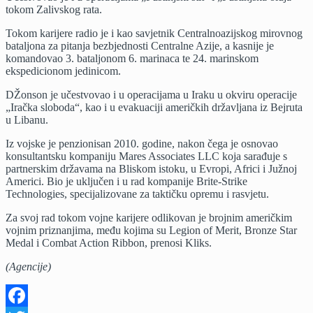
tokom Zalivskog rata.
Tokom karijere radio je i kao savjetnik Centralnoazijskog mirovnog
bataljona za pitanja bezbjednosti Centralne Azije, a kasnije je
komandovao 3. bataljonom 6. marinaca te 24. marinskom
ekspedicionom jedinicom.
DŽonson je učestvovao i u operacijama u Iraku u okviru operacije
„Iračka sloboda“, kao i u evakuaciji američkih državljana iz Bejruta
u Libanu.
Iz vojske je penzionisan 2010. godine, nakon čega je osnovao
konsultantsku kompaniju Mares Associates LLC koja sarađuje s
partnerskim državama na Bliskom istoku, u Evropi, Africi i Јužnoj
Americi. Bio je uključen i u rad kompanije Brite-Strike
Technologies, specijalizovane za taktičku opremu i rasvjetu.
Za svoj rad tokom vojne karijere odlikovan je brojnim američkim
vojnim priznanjima, među kojima su Legion of Merit, Bronze Star
Medal i Combat Action Ribbon, prenosi Kliks.
(Agencije)