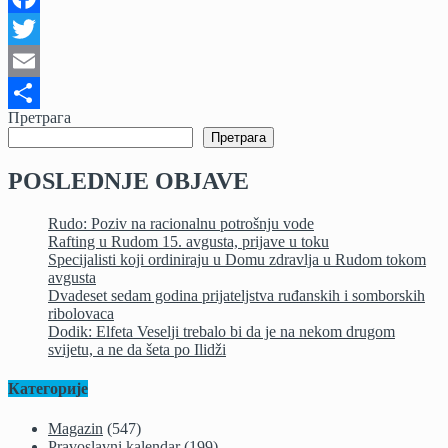
Facebook
Twitter
Email
Претрага
Share
Претрага
POSLEDNJE OBJAVE
Rudo: Poziv na racionalnu potrošnju vode
Rafting u Rudom 15. avgusta, prijave u toku
Specijalisti koji ordiniraju u Domu zdravlja u Rudom tokom
avgusta
Dvadeset sedam godina prijateljstva ruđanskih i somborskih
ribolovaca
Dodik: Elfeta Veselji trebalo bi da je na nekom drugom
svijetu, a ne da šeta po Ilidži
Категорије
Magazin
(547)
Pravoslavni kalendar
(199)