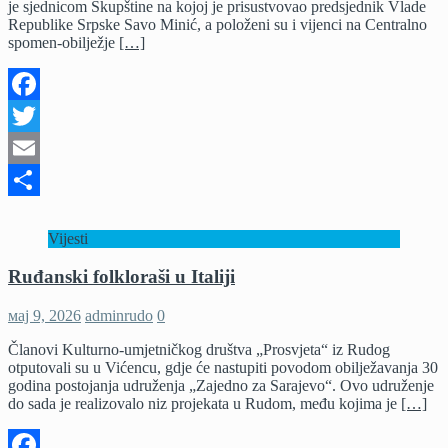
je sjednicom Skupštine na kojoj je prisustvovao predsjednik Vlade
Republike Srpske Savo Minić, a položeni su i vijenci na Centralno
spomen-obilježje
[…]
Facebook
Twitter
Email
Share
Vijesti
Ruđanski folkloraši u Italiji
мај 9, 2026
adminrudo
0
Članovi Kulturno-umjetničkog društva „Prosvjeta“ iz Rudog
otputovali su u Vićencu, gdje će nastupiti povodom obilježavanja 30
godina postojanja udruženja „Zajedno za Sarajevo“. Ovo udruženje
do sada je realizovalo niz projekata u Rudom, među kojima je
[…]