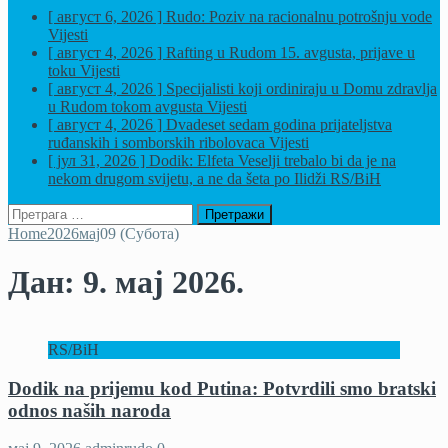
[ август 6, 2026 ]
Rudo: Poziv na racionalnu potrošnju vode
Vijesti
[ август 4, 2026 ]
Rafting u Rudom 15. avgusta, prijave u
toku
Vijesti
[ август 4, 2026 ]
Specijalisti koji ordiniraju u Domu zdravlja
u Rudom tokom avgusta
Vijesti
[ август 4, 2026 ]
Dvadeset sedam godina prijateljstva
ruđanskih i somborskih ribolovaca
Vijesti
[ јул 31, 2026 ]
Dodik: Elfeta Veselji trebalo bi da je na
nekom drugom svijetu, a ne da šeta po Ilidži
RS/BiH
Претрага
за:
Home
2026
мај
09 (Субота)
Дан:
9. мај 2026.
RS/BiH
Dodik na prijemu kod Putina: Potvrdili smo bratski
odnos naših naroda