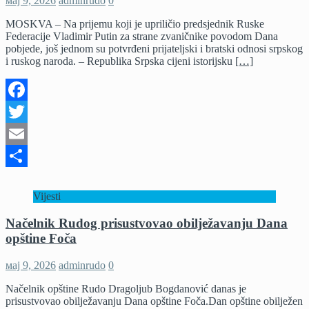
мај 9, 2026
adminrudo
0
MOSKVA – Na prijemu koji je upriličio predsjednik Ruske
Federacije Vladimir Putin za strane zvaničnike povodom Dana
pobjede, još jednom su potvrđeni prijateljski i bratski odnosi srpskog
i ruskog naroda. – Republika Srpska cijeni istorijsku
[…]
Facebook
Twitter
Email
Share
Vijesti
Načelnik Rudog prisustvovao obilježavanju Dana
opštine Foča
мај 9, 2026
adminrudo
0
Načelnik opštine Rudo Dragoljub Bogdanović danas je
prisustvovao obilježavanju Dana opštine Foča.Dan opštine obilježen