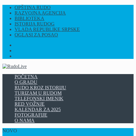
OPŠTINA RUDO
RAZVOJNA AGENCIJA
BIBLIOTEKA
ISTORIJA RUDOG
VLADA REPUBLIKE SRPSKE
OGLASI ZA POSAO
FB
INSTAGRAM
YT
POČETNA
O GRADU
RUDO KROZ ISTORIJU
TURIZAM U RUDOM
TELEFONSKI IMENIK
RED VOŽNJE
KALENDAR ZA 2025
FOTOGRAFIJE
O NAMA
NOVO