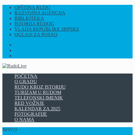
OPŠTINA RUDO
RAZVOJNA AGENCIJA
BIBLIOTEKA
ISTORIJA RUDOG
VLADA REPUBLIKE SRPSKE
OGLASI ZA POSAO
FB
INSTAGRAM
YT
POČETNA
O GRADU
RUDO KROZ ISTORIJU
TURIZAM U RUDOM
TELEFONSKI IMENIK
RED VOŽNJE
KALENDAR ZA 2025
FOTOGRAFIJE
O NAMA
NOVO