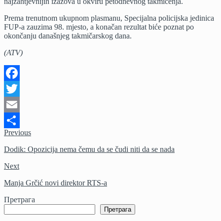
najzahtjevnijih izazova u okviru petodnevnog takmičenja.
Prema trenutnom ukupnom plasmanu, Specijalna policijska jedinica
FUP-a zauzima 98. mjesto, a konačan rezultat biće poznat po
okončanju današnjeg takmičarskog dana.
(ATV)
Facebook
Twitter
Email
Previous
Share
Dodik: Opozicija nema čemu da se čudi niti da se nada
Next
Manja Grčić novi direktor RTS-a
Претрага
Претрага