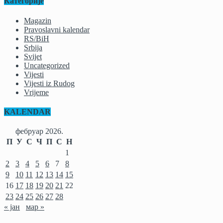
Категорије
Magazin
Pravoslavni kalendar
RS/BiH
Srbija
Svijet
Uncategorized
Vijesti
Vijesti iz Rudog
Vrijeme
KALENDAR
фебруар 2026.
П
У
С
Ч
П
С
Н
1
2
3
4
5
6
7
8
9
10
11
12
13
14
15
16
17
18
19
20
21
22
23
24
25
26
27
28
« јан
мар »