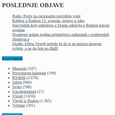
POSLEDNJE OBJAVE
Rudo: Poziv na racionalnu potrošnju vode
Rafting u Rudom 15. avgusta, prijave u toku
Specijalisti koji ordiniraju u Domu zdravlja u Rudom tokom
avgusta
Dvadeset sedam godina prijateljstva ruđanskih i somborskih
ribolovaca
Dodik: Elfeta Veselji trebalo bi da je na nekom drugom
svijetu, a ne da šeta po Ilidži
Категорије
Magazin
(547)
Pravoslavni kalendar
(199)
RS/BiH
(2.678)
Srbija
(960)
Svijet
(598)
Uncategorized
(27)
Vijesti
(3.650)
Vijesti iz Rudog
(1.365)
Vrijeme
(391)