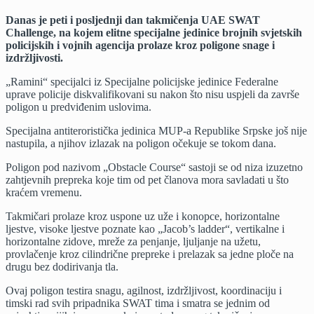
Danas je peti i posljednji dan takmičenja UAE SWAT
Challenge, na kojem elitne specijalne jedinice brojnih svjetskih
policijskih i vojnih agencija prolaze kroz poligone snage i
izdržljivosti.
„Ramini“ specijalci iz Specijalne policijske jedinice Federalne
uprave policije diskvalifikovani su nakon što nisu uspjeli da završe
poligon u predviđenim uslovima.
Specijalna antiteroristička jedinica MUP-a Republike Srpske još nije
nastupila, a njihov izlazak na poligon očekuje se tokom dana.
Poligon pod nazivom „Obstacle Course“ sastoji se od niza izuzetno
zahtjevnih prepreka koje tim od pet članova mora savladati u što
kraćem vremenu.
Takmičari prolaze kroz uspone uz uže i konopce, horizontalne
ljestve, visoke ljestve poznate kao „Jacob’s ladder“, vertikalne i
horizontalne zidove, mreže za penjanje, ljuljanje na užetu,
provlačenje kroz cilindrične prepreke i prelazak sa jedne ploče na
drugu bez dodirivanja tla.
Ovaj poligon testira snagu, agilnost, izdržljivost, koordinaciju i
timski rad svih pripadnika SWAT tima i smatra se jednim od