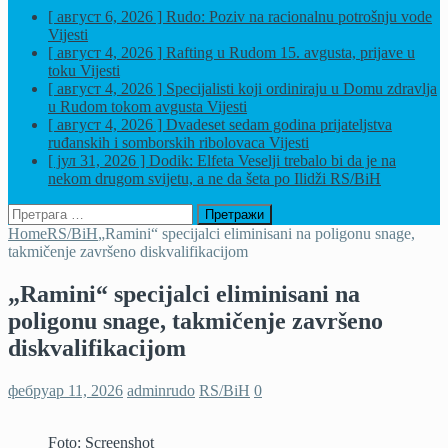
[ август 6, 2026 ]
Rudo: Poziv na racionalnu potrošnju vode
Vijesti
[ август 4, 2026 ]
Rafting u Rudom 15. avgusta, prijave u
toku
Vijesti
[ август 4, 2026 ]
Specijalisti koji ordiniraju u Domu zdravlja
u Rudom tokom avgusta
Vijesti
[ август 4, 2026 ]
Dvadeset sedam godina prijateljstva
ruđanskih i somborskih ribolovaca
Vijesti
[ јул 31, 2026 ]
Dodik: Elfeta Veselji trebalo bi da je na
nekom drugom svijetu, a ne da šeta po Ilidži
RS/BiH
Претрага
за:
Home
RS/BiH
„Ramini“ specijalci eliminisani na poligonu snage,
takmičenje završeno diskvalifikacijom
„Ramini“ specijalci eliminisani na
poligonu snage, takmičenje završeno
diskvalifikacijom
фебруар 11, 2026
adminrudo
RS/BiH
0
Foto: Screenshot