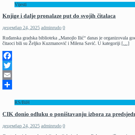
Vijesti
Knjige i dalje pronalaze put do svojih čitalaca
децембар 24, 2025
adminrudo
0
Ruđanska gradska biblioteka „Manojlo Ilić“ danas je organizovala godiš
čitaoci bili su Željko Kuzmanović i Milena Savić. U kategoriji
[…]
Facebook
Twitter
Email
Share
RS/BiH
CIK donio odluku o poništavanju izbora za predsjedn
децембар 24, 2025
adminrudo
0