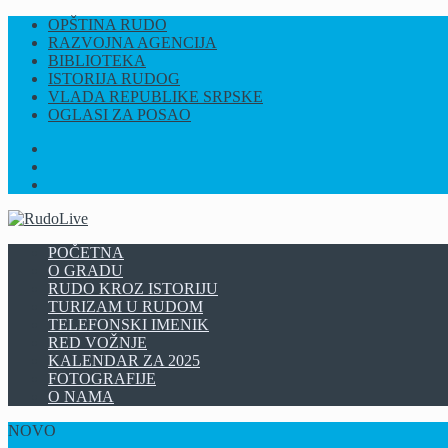
OPŠTINA RUDO
RAZVOJNA AGENCIJA
BIBLIOTEKA
ISTORIJA RUDOG
VLADA REPUBLIKE SRPSKE
OGLASI ZA POSAO
FB
INSTAGRAM
YT
POČETNA
O GRADU
RUDO KROZ ISTORIJU
TURIZAM U RUDOM
TELEFONSKI IMENIK
RED VOŽNJE
KALENDAR ZA 2025
FOTOGRAFIJE
O NAMA
NOVO