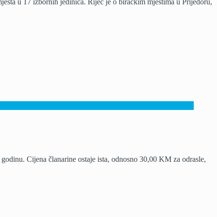
esta u 17 izbornih jedinica. Riječ je o biračkim mjestima u Prijedoru,
 godinu. Cijena članarine ostaje ista, odnosno 30,00 KM za odrasle,