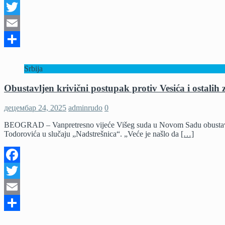
Facebook
Twitter
Email
Share
Srbija
Obustavljen krivični postupak protiv Vesića i ostalih 
децембар 24, 2025
adminrudo
0
BEOGRAD – Vanpretresno vijeće Višeg suda u Novom Sadu obustavilo 
Todorovića u slučaju „Nadstrešnica“. „Veće je našlo da
[…]
Facebook
Twitter
Email
Share