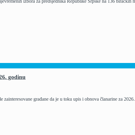
ijevremenih izbora za predsjednika Republike Srpske na 136 biračkih mj
26. godinu
e zainteresovane građane da je u toku upis i obnova članarine za 2026.