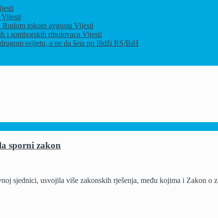
jesti
u
Vijesti
ja u Rudom tokom avgusta
Vijesti
ih i somborskih ribolovaca
Vijesti
drugom svijetu, a ne da šeta po Ilidži
RS/BiH
la sporni zakon
 sjednici, usvojila više zakonskih rješenja, među kojima i Zakon o zaš