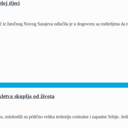
loj djeci
čnog Novog Sarajeva odlučila je u dogovoru sa roditeljima da njego
letva skuplja od života
no, oslobodili su prilično veliku teritoriju centralne i zapadne Srbije. Je