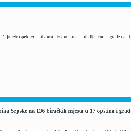
nju retrospektivu aktivnosti, tokom koje su dodijeljene nagrade najakti
ika Srpske na 136 biračkih mjesta u 17 opština i gra