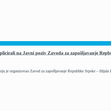
plicirali na Javni poziv Zavoda za zapošljavanje Repb
ju je organizovao Zavod za zapošljavanje Republike Srpske – filijala R