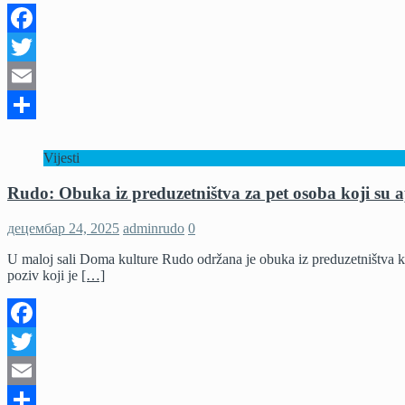
Facebook
Twitter
Email
Share
Vijesti
Rudo: Obuka iz preduzetništva za pet osoba koji su a
децембар 24, 2025
adminrudo
0
U maloj sali Doma kulture Rudo održana je obuka iz preduzetništva ko
poziv koji je
[…]
Facebook
Twitter
Email