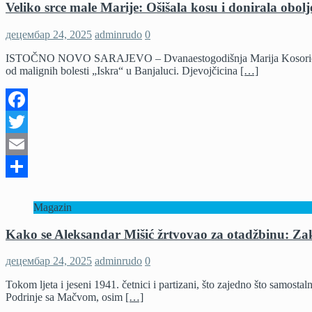
Veliko srce male Marije: Ošišala kosu i donirala obolje
децембар 24, 2025
adminrudo
0
ISTOČNO NOVO SARAJEVO – Dvanaestogodišnja Marija Kosorić iz Isto
od malignih bolesti „Iskra“ u Banjaluci. Djevojčicina
[…]
Facebook
Twitter
Email
Share
Magazin
Kako se Aleksandar Mišić žrtvovao za otadžbinu: Zak
децембар 24, 2025
adminrudo
0
Tokom ljeta i jeseni 1941. četnici i partizani, što zajedno što samostal
Podrinje sa Mačvom, osim
[…]