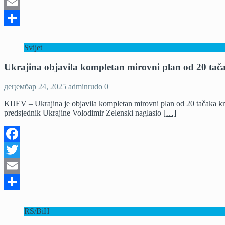
Twitter
Email
Share
Svijet
Ukrajina objavila kompletan mirovni plan od 20 ta
децембар 24, 2025
adminrudo
0
KIJEV – Ukrajina je objavila kompletan mirovni plan od 20 tačaka k
predsjednik Ukrajine Volodimir Zelenski naglasio
[…]
Facebook
Twitter
Email
Share
RS/BiH