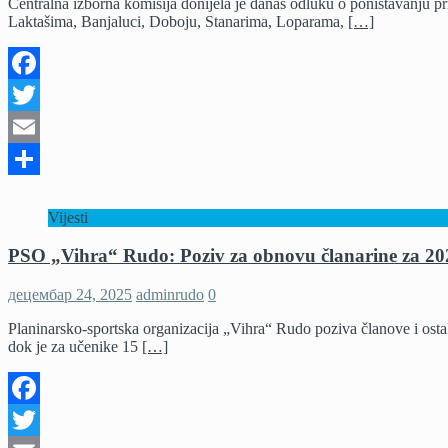
Centralna izborna komisija donijela je danas odluku o poništavanju pr
Laktašima, Banjaluci, Doboju, Stanarima, Loparama,
[…]
Facebook
Twitter
Email
Share
Vijesti
PSO „Vihra“ Rudo: Poziv za obnovu članarine za 20
децембар 24, 2025
adminrudo
0
Planinarsko-sportska organizacija „Vihra“ Rudo poziva članove i ostal
dok je za učenike 15
[…]
Facebook