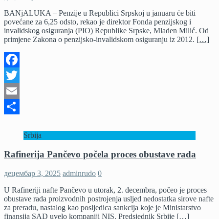
BANjALUKA – Penzije u Republici Srpskoj u januaru će biti
povećane za 6,25 odsto, rekao je direktor Fonda penzijskog i
invalidskog osiguranja (PIO) Republike Srpske, Mladen Milić. Od
primjene Zakona o penzijsko-invalidskom osiguranju iz 2012.
[…]
Facebook
Twitter
Email
Share
Srbija
Rafinerija Pančevo počela proces obustave rada
децембар 3, 2025
adminrudo
0
U Rafineriji nafte Pančevo u utorak, 2. decembra, počeo je proces
obustave rada proizvodnih postrojenja usljed nedostatka sirove nafte
za preradu, nastalog kao posljedica sankcija koje je Ministarstvo
finansija SAD uvelo kompaniji NIS. Predsjednik Srbije
[…]