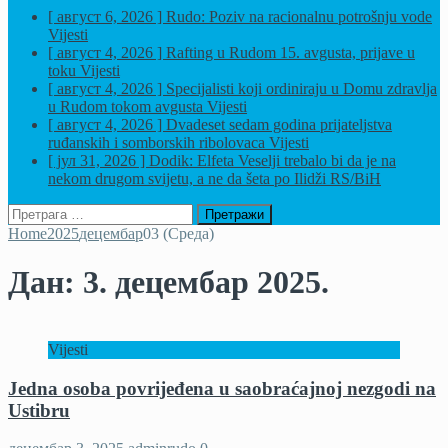
[ август 6, 2026 ]
Rudo: Poziv na racionalnu potrošnju vode
Vijesti
[ август 4, 2026 ]
Rafting u Rudom 15. avgusta, prijave u
toku
Vijesti
[ август 4, 2026 ]
Specijalisti koji ordiniraju u Domu zdravlja
u Rudom tokom avgusta
Vijesti
[ август 4, 2026 ]
Dvadeset sedam godina prijateljstva
ruđanskih i somborskih ribolovaca
Vijesti
[ јул 31, 2026 ]
Dodik: Elfeta Veselji trebalo bi da je na
nekom drugom svijetu, a ne da šeta po Ilidži
RS/BiH
Претрага
за:
Home
2025
децембар
03 (Cреда)
Дан:
3. децембар 2025.
Vijesti
Jedna osoba povrijeđena u saobraćajnoj nezgodi na
Ustibru