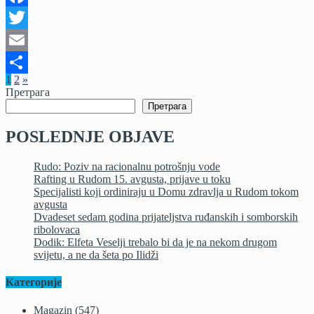
Facebook
Twitter
Email
Пагинација
1
2
»
Share
Претрага
чланака
Претрага
POSLEDNJE OBJAVE
Rudo: Poziv na racionalnu potrošnju vode
Rafting u Rudom 15. avgusta, prijave u toku
Specijalisti koji ordiniraju u Domu zdravlja u Rudom tokom
avgusta
Dvadeset sedam godina prijateljstva ruđanskih i somborskih
ribolovaca
Dodik: Elfeta Veselji trebalo bi da je na nekom drugom
svijetu, a ne da šeta po Ilidži
Категорије
Magazin
(547)