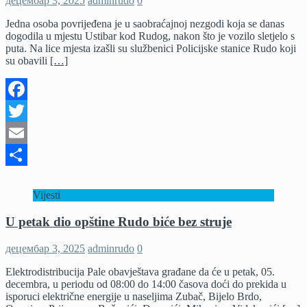
децембар 3, 2025
adminrudo
0
Jedna osoba povrijeđena je u saobraćajnoj nezgodi koja se danas
dogodila u mjestu Ustibar kod Rudog, nakon što je vozilo sletjelo s
puta. Na lice mjesta izašli su službenici Policijske stanice Rudo koji
su obavili
[…]
Facebook
Twitter
Email
Share
Vijesti
U petak dio opštine Rudo biće bez struje
децембар 3, 2025
adminrudo
0
Elektrodistribucija Pale obavještava građane da će u petak, 05.
decembra, u periodu od 08:00 do 14:00 časova doći do prekida u
isporuci električne energije u naseljima Zubač, Bijelo Brdo,