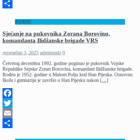
Email
Share
RS/BiH
Sjećanje na pukovnika Zorana Borovinu,
komandanta Ilidžanske brigade VRS
децембар 3, 2025
adminrudo
0
Četvrtog decembra 1992. godine poginuo je pukovnik Vojske
Republike Srpske Zoran Borovina, komandant Ilidžanske brigade.
Rođen je 1952. godine u Malom Polju kod Han Pijeska. Osnovnu
školu i gimnaziju je završio u Han Pijesku nakon
[…]
Facebook
Twitter
Email
Share