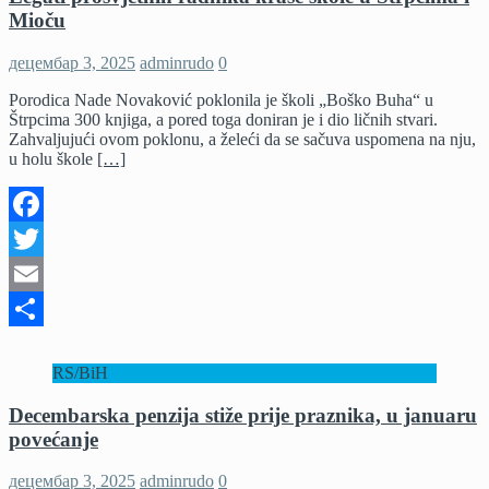
Mioču
децембар 3, 2025
adminrudo
0
Porodica Nade Novaković poklonila je školi „Boško Buha“ u
Štrpcima 300 knjiga, a pored toga doniran je i dio ličnih stvari.
Zahvaljujući ovom poklonu, a želeći da se sačuva uspomena na nju,
u holu škole
[…]
Facebook
Twitter
Email
Share
RS/BiH
Decembarska penzija stiže prije praznika, u januaru
povećanje
децембар 3, 2025
adminrudo
0