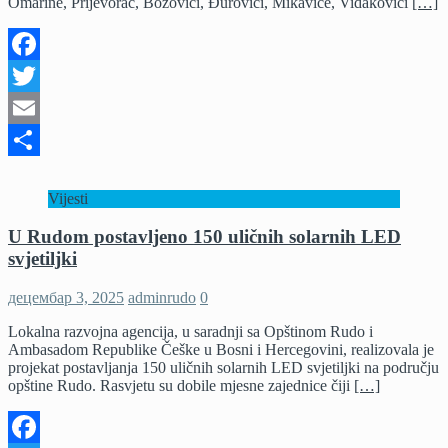
Omarine, Prijevorac, Božovići, Đurovići, Mikavice, Vidakovići
[…]
Facebook
Twitter
Email
Share
Vijesti
U Rudom postavljeno 150 uličnih solarnih LED
svjetiljki
децембар 3, 2025
adminrudo
0
Lokalna razvojna agencija, u saradnji sa Opštinom Rudo i
Ambasadom Republike Češke u Bosni i Hercegovini, realizovala je
projekat postavljanja 150 uličnih solarnih LED svjetiljki na području
opštine Rudo. Rasvjetu su dobile mjesne zajednice čiji
[…]