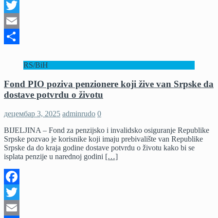
Facebook
Twitter
Email
Share
RS/BiH
Fond PIO poziva penzionere koji žive van Srpske da
dostave potvrdu o životu
децембар 3, 2025
adminrudo
0
BIJELJINA – Fond za penzijsko i invalidsko osiguranje Republike
Srpske pozvao je korisnike koji imaju prebivalište van Republike
Srpske da do kraja godine dostave potvrdu o životu kako bi se
isplata penzije u narednoj godini
[…]
Facebook
Twitter