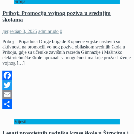
Srbija
Priboj: Promocija vojnog poziva u srednjim
školama
децембар 3, 2025
adminrudo
0
Priboj – Pripadnici Druge brigade Kopnene vojske nastavili su
aktivnosti na promociji vojnog poziva obilaskom srednjih škola u
Priboju, gdje su učenike završnih razreda Gimnazije i Mašinsko-
elektrotehničke škole upoznali sa mogućnostima koje pruža služenje
vojnog
[…]
Facebook
Twitter
Email
Share
Vijesti
Legati prosvjetnih radnika krase škole u Štrpcima i