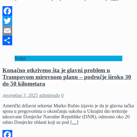
Facebook
Twitter
Email
Share
Svijet
Konačno otkriveno šta je glavni problem u
Trampovom mirovnom planu – područje široko 30
do 50 kilometara
децембар 3, 2025
adminrudo
0
Američki državni sekretar Marko Rubio izjavio je da je glavna tačka
spora u pregovorima o okončanju sukoba u Ukrajini dio teritorije
takozvane Donjecke Narodne Republike (DNR), odnosno oko 20
odsto Donjecke oblasti koji su pod
[…]