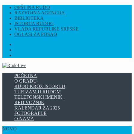
OPŠTINA RUDO
RAZVOJNA AGENCIJA
BIBLIOTEKA
ISTORIJA RUDOG
VLADA REPUBLIKE SRPSKE
OGLASI ZA POSAO
FB
INSTAGRAM
YT
POČETNA
O GRADU
RUDO KROZ ISTORIJU
TURIZAM U RUDOM
TELEFONSKI IMENIK
RED VOŽNJE
KALENDAR ZA 2025
FOTOGRAFIJE
O NAMA
NOVO