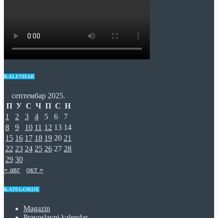
KALENDAR
септембар 2025.
П
У
С
Ч
П
С
Н
1
2
3
4
5
6
7
8
9
10
11
12
13
14
15
16
17
18
19
20
21
22
23
24
25
26
27
28
29
30
« авг
окт »
KATEGORIJE
Magazin
Pravoslavni kalendar