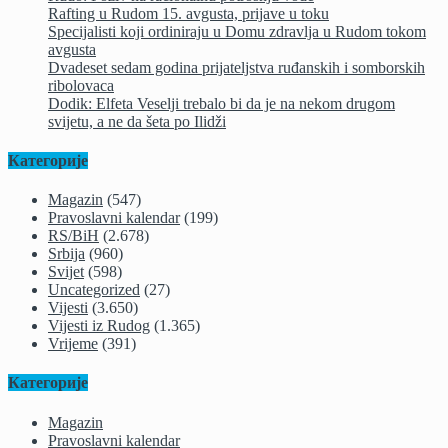
Rafting u Rudom 15. avgusta, prijave u toku
Specijalisti koji ordiniraju u Domu zdravlja u Rudom tokom
avgusta
Dvadeset sedam godina prijateljstva ruđanskih i somborskih
ribolovaca
Dodik: Elfeta Veselji trebalo bi da je na nekom drugom
svijetu, a ne da šeta po Ilidži
Категорије
Magazin
(547)
Pravoslavni kalendar
(199)
RS/BiH
(2.678)
Srbija
(960)
Svijet
(598)
Uncategorized
(27)
Vijesti
(3.650)
Vijesti iz Rudog
(1.365)
Vrijeme
(391)
Категорије
Magazin
Pravoslavni kalendar