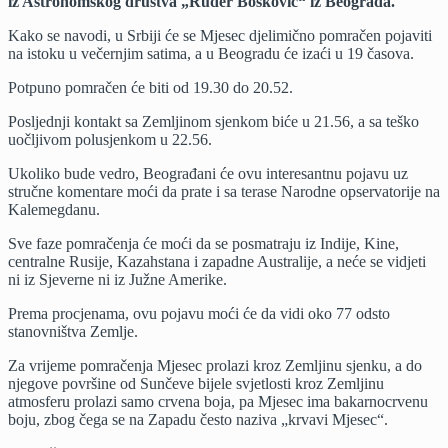
iz Astronomskog društva „Ruđer Bošković“ iz Beograda.
Kako se navodi, u Srbiji će se Mjesec djelimično pomračen pojaviti
na istoku u večernjim satima, a u Beogradu će izaći u 19 časova.
Potpuno pomračen će biti od 19.30 do 20.52.
Posljednji kontakt sa Zemljinom sjenkom biće u 21.56, a sa teško
uočljivom polusjenkom u 22.56.
Ukoliko bude vedro, Beograđani će ovu interesantnu pojavu uz
stručne komentare moći da prate i sa terase Narodne opservatorije na
Kalemegdanu.
Sve faze pomračenja će moći da se posmatraju iz Indije, Kine,
centralne Rusije, Kazahstana i zapadne Australije, a neće se vidjeti
ni iz Sjeverne ni iz Južne Amerike.
Prema procjenama, ovu pojavu moći će da vidi oko 77 odsto
stanovništva Zemlje.
Za vrijeme pomračenja Mjesec prolazi kroz Zemljinu sjenku, a do
njegove površine od Sunčeve bijele svjetlosti kroz Zemljinu
atmosferu prolazi samo crvena boja, pa Mjesec ima bakarnocrvenu
boju, zbog čega se na Zapadu često naziva „krvavi Mjesec“.