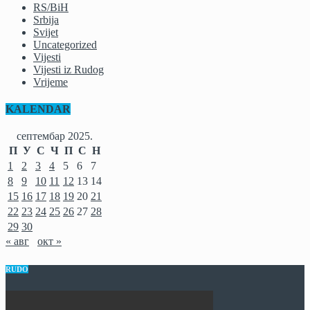
RS/BiH
Srbija
Svijet
Uncategorized
Vijesti
Vijesti iz Rudog
Vrijeme
KALENDAR
септембар 2025.
П
У
С
Ч
П
С
Н
1
2
3
4
5
6
7
8
9
10
11
12
13
14
15
16
17
18
19
20
21
22
23
24
25
26
27
28
29
30
« авг
окт »
RUDO