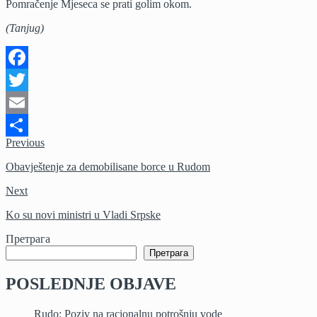
Pomračenje Mjeseca se prati golim okom.
(Tanjug)
Facebook
Twitter
Email
Previous
Share
Obavještenje za demobilisane borce u Rudom
Next
Ko su novi ministri u Vladi Srpske
Претрага
Претрага
POSLEDNJE OBJAVE
Rudo: Poziv na racionalnu potrošnju vode