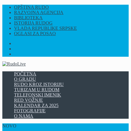
OPŠTINA RUDO
RAZVOJNA AGENCIJA
BIBLIOTEKA
ISTORIJA RUDOG
VLADA REPUBLIKE SRPSKE
OGLASI ZA POSAO
FB
INSTAGRAM
YT
POČETNA
O GRADU
RUDO KROZ ISTORIJU
TURIZAM U RUDOM
TELEFONSKI IMENIK
RED VOŽNJE
KALENDAR ZA 2025
FOTOGRAFIJE
O NAMA
NOVO