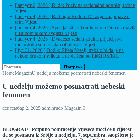
[ август 6, 2026 ]
Rudo: Poziv na racionalnu potrošnju vode
Vijesti
[ август 4, 2026 ]
Rafting u Rudom 15. avgusta, prijave u
toku
Vijesti
[ август 4, 2026 ]
Specijalisti koji ordiniraju u Domu zdravlja
u Rudom tokom avgusta
Vijesti
[ август 4, 2026 ]
Dvadeset sedam godina prijateljstva
ruđanskih i somborskih ribolovaca
Vijesti
[ јул 31, 2026 ]
Dodik: Elfeta Veselji trebalo bi da je na
nekom drugom svijetu, a ne da šeta po Ilidži
RS/BiH
Претрага
за:
Home
Magazin
U nedelju možemo posmatrati nebeski fenomen
U nedelju možemo posmatrati nebeski
fenomen
септембар 2, 2025
adminrudo
Magazin
0
BEOGRAD– Potpuno pomračenje Mjeseca moći će u cijelosti
da se posmatra iz Srbije u nedjelju, 7. septembra, saopšteno je