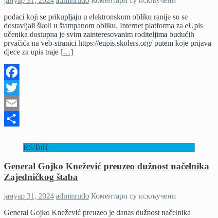
јануар 31, 2024
adminrudo
Коментари су искључени
Od
podaci koji se prikupljaju u elektronskom obliku ranije su se
sutra
dostavljali školi u štampanom obliku. Internet platforma za eUpis
počinje
učenika dostupna je svim zainteresovanim roditeljima budućih
elektronska
prvačića na veb-stranici https://eupis.skolers.org/ putem koje prijava
prijava
djece za upis traje
[…]
djece
za
upis
u
Facebook
orvi
razred
Twitter
osnovne
škole
Email
Share
RS/BiH
General Gojko Knežević preuzeo dužnost načelnika
Zajedničkog štaba
на
јануар 31, 2024
adminrudo
Коментари су искључени
General
General Gojko Knežević preuzeo je danas dužnost načelnika
Gojko