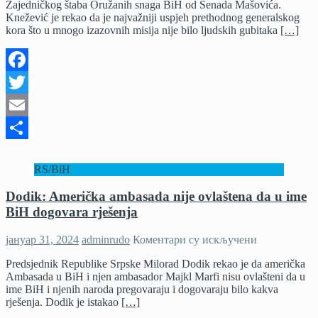
Zajedničkog štaba Oružanih snaga BiH od Senada Mašovića.
Knežević
Knežević je rekao da je najvažniji uspjeh prethodnog generalskog
preuzeo
kora što u mnogo izazovnih misija nije bilo ljudskih gubitaka
[…]
dužnost
načelnika
Zajedničkog
štaba
Facebook
Twitter
Email
Share
RS/BiH
Dodik: Američka ambasada nije ovlaštena da u ime
BiH dogovara rješenja
на
јануар 31, 2024
adminrudo
Коментари су искључени
Dodik:
Predsjednik Republike Srpske Milorad Dodik rekao je da američka
Američka
Ambasada u BiH i njen ambasador Majkl Marfi nisu ovlašteni da u
ambasada
ime BiH i njenih naroda pregovaraju i dogovaraju bilo kakva
nije
rješenja. Dodik je istakao
[…]
ovlaštena
da