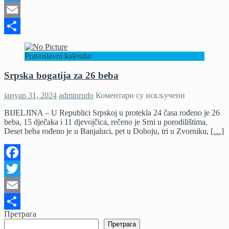
Twitter
Email
Share
Pravoslavni kalendar
Srpska bogatija za 26 beba
на
јануар 31, 2024
adminrudo
Коментари су искључени
Srpska
BIJELJINA – U Republici Srpskoj u protekla 24 časa rođeno je 26
bogatija
beba, 15 dječaka i 11 djevojčica, rečeno je Srni u porodilištima.
za
Deset beba rođeno je u Banjaluci, pet u Doboju, tri u Zvorniku,
[…]
26
beba
Facebook
Twitter
Email
Претрага
Share
Претрага