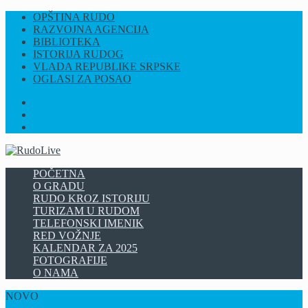
OPŠTINA RUDO
RAZVOJNA AGENCIJA
BIBLIOTEKA
ISTORIJA RUDOG
VLADA REPUBLIKE SRPSKE
OGLASI ZA POSAO
FB
INSTAGRAM
YT
POČETNA
O GRADU
RUDO KROZ ISTORIJU
TURIZAM U RUDOM
TELEFONSKI IMENIK
RED VOŽNJE
KALENDAR ZA 2025
FOTOGRAFIJE
O NAMA
NOVO