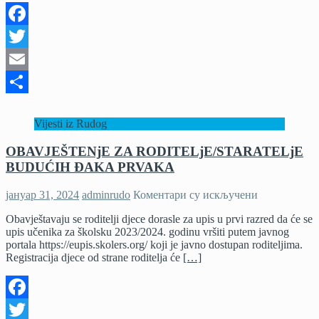
u
ime
Facebook
BiH
dogovara
Twitter
rješenja
Email
Share
Vijesti iz Rudog
OBAVJEŠTENjE ZA RODITELjE/STARATELjE
BUDUĆIH ĐAKA PRVAKA
на
јануар 31, 2024
adminrudo
Коментари су искључени
OBAVJEŠTE
Obavještavaju se roditelji djece dorasle za upis u prvi razred da će se
ZA
upis učenika za školsku 2023/2024. godinu vršiti putem javnog
RODITELjE
portala https://eupis.skolers.org/ koji je javno dostupan roditeljima.
BUDUĆIH
Registracija djece od strane roditelja će
[…]
ĐAKA
PRVAKA
Facebook