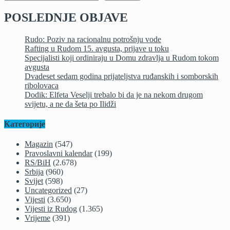
POSLEDNJE OBJAVE
Rudo: Poziv na racionalnu potrošnju vode
Rafting u Rudom 15. avgusta, prijave u toku
Specijalisti koji ordiniraju u Domu zdravlja u Rudom tokom
avgusta
Dvadeset sedam godina prijateljstva ruđanskih i somborskih
ribolovaca
Dodik: Elfeta Veselji trebalo bi da je na nekom drugom
svijetu, a ne da šeta po Ilidži
Категорије
Magazin
(547)
Pravoslavni kalendar
(199)
RS/BiH
(2.678)
Srbija
(960)
Svijet
(598)
Uncategorized
(27)
Vijesti
(3.650)
Vijesti iz Rudog
(1.365)
Vrijeme
(391)