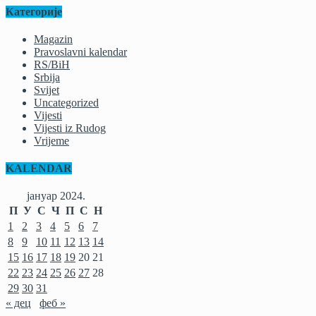
Категорије
Magazin
Pravoslavni kalendar
RS/BiH
Srbija
Svijet
Uncategorized
Vijesti
Vijesti iz Rudog
Vrijeme
KALENDAR
јануар 2024.
П
У
С
Ч
П
С
Н
1
2
3
4
5
6
7
8
9
10
11
12
13
14
15
16
17
18
19
20
21
22
23
24
25
26
27
28
29
30
31
« дец
феб »