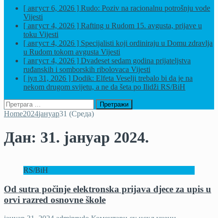
[ август 6, 2026 ]
Rudo: Poziv na racionalnu potrošnju vode
Vijesti
[ август 4, 2026 ]
Rafting u Rudom 15. avgusta, prijave u
toku
Vijesti
[ август 4, 2026 ]
Specijalisti koji ordiniraju u Domu zdravlja
u Rudom tokom avgusta
Vijesti
[ август 4, 2026 ]
Dvadeset sedam godina prijateljstva
ruđanskih i somborskih ribolovaca
Vijesti
[ јул 31, 2026 ]
Dodik: Elfeta Veselji trebalo bi da je na
nekom drugom svijetu, a ne da šeta po Ilidži
RS/BiH
Претрага
за:
Home
2024
јануар
31 (Cреда)
Дан:
31. јануар 2024.
RS/BiH
Od sutra počinje elektronska prijava djece za upis u
orvi razred osnovne škole
на