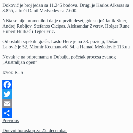
vrh
Đoković je broj jedan sa 11.245 bodova. Drugi je Karlos Alkaras sa
8.855, a treći Danil Medvedev sa 7.600.
Ništa se nije promenilo i dalje u prvih deset, gde su još Janik Siner,
Andrej Rubljov, Stefanos Cicipas, Aleksandar Zverev, Holger Rune,
Hubert Hurkač i Tejlor Fric.
Od ostalih srpskih igrača, Laslo Đere je na 33. poziciji, Dušan
Lajović je 52, Miomir Kecmanović 54, a Hamad Međedović 113.uu
Novak je na pripremama u Dubaiju, početak procesa zvanog
„Australijan open“.
Izvor: RTS
Facebook
Twitter
Email
Previous
Share
Dnevni horoskop za 25. decembar