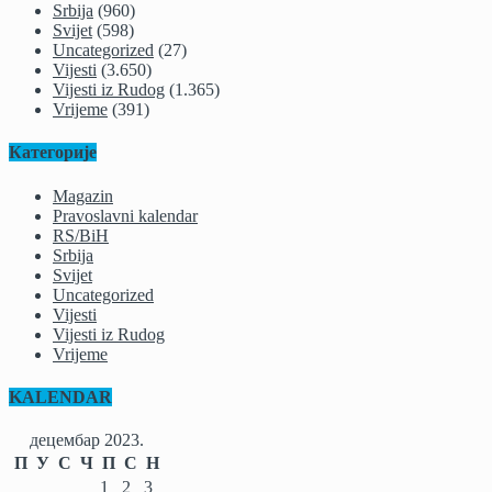
Srbija
(960)
Svijet
(598)
Uncategorized
(27)
Vijesti
(3.650)
Vijesti iz Rudog
(1.365)
Vrijeme
(391)
Категорије
Magazin
Pravoslavni kalendar
RS/BiH
Srbija
Svijet
Uncategorized
Vijesti
Vijesti iz Rudog
Vrijeme
KALENDAR
децембар 2023.
П
У
С
Ч
П
С
Н
1
2
3