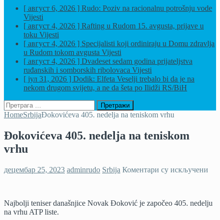
[ август 6, 2026 ]
Rudo: Poziv na racionalnu potrošnju vode
Vijesti
[ август 4, 2026 ]
Rafting u Rudom 15. avgusta, prijave u
toku
Vijesti
[ август 4, 2026 ]
Specijalisti koji ordiniraju u Domu zdravlja
u Rudom tokom avgusta
Vijesti
[ август 4, 2026 ]
Dvadeset sedam godina prijateljstva
ruđanskih i somborskih ribolovaca
Vijesti
[ јул 31, 2026 ]
Dodik: Elfeta Veselji trebalo bi da je na
nekom drugom svijetu, a ne da šeta po Ilidži
RS/BiH
Претрага
за:
Home
Srbija
Đokovićeva 405. nedelja na teniskom vrhu
Đokovićeva 405. nedelja na teniskom
vrhu
на
децембар 25, 2023
adminrudo
Srbija
Коментари су искључени
Đok
405
ned
Najbolji teniser današnjice Novak Đoković je započeo 405. nedelju
na
na vrhu ATP liste.
ten