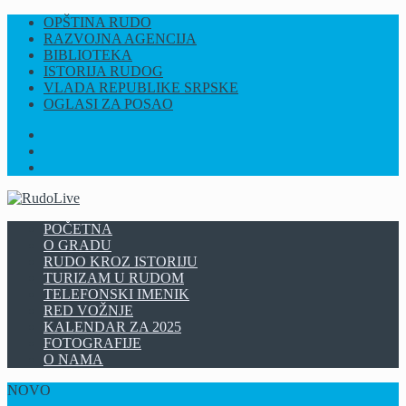
OPŠTINA RUDO
RAZVOJNA AGENCIJA
BIBLIOTEKA
ISTORIJA RUDOG
VLADA REPUBLIKE SRPSKE
OGLASI ZA POSAO
FB
INSTAGRAM
YT
POČETNA
O GRADU
RUDO KROZ ISTORIJU
TURIZAM U RUDOM
TELEFONSKI IMENIK
RED VOŽNJE
KALENDAR ZA 2025
FOTOGRAFIJE
O NAMA
NOVO