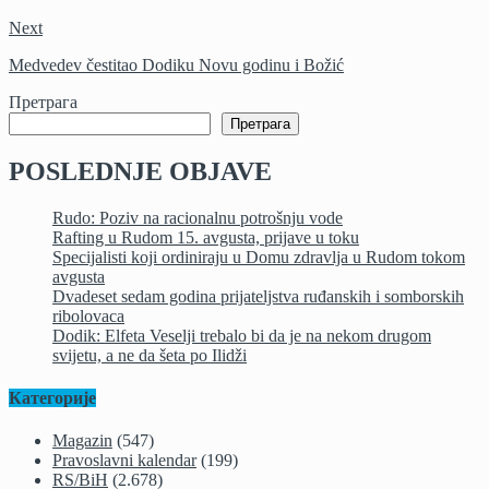
Next
Medvedev čestitao Dodiku Novu godinu i Božić
Претрага
Претрага
POSLEDNJE OBJAVE
Rudo: Poziv na racionalnu potrošnju vode
Rafting u Rudom 15. avgusta, prijave u toku
Specijalisti koji ordiniraju u Domu zdravlja u Rudom tokom
avgusta
Dvadeset sedam godina prijateljstva ruđanskih i somborskih
ribolovaca
Dodik: Elfeta Veselji trebalo bi da je na nekom drugom
svijetu, a ne da šeta po Ilidži
Категорије
Magazin
(547)
Pravoslavni kalendar
(199)
RS/BiH
(2.678)