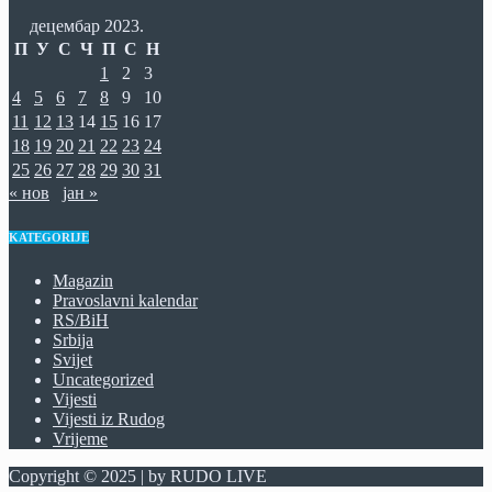
децембар 2023.
П
У
С
Ч
П
С
Н
1
2
3
4
5
6
7
8
9
10
11
12
13
14
15
16
17
18
19
20
21
22
23
24
25
26
27
28
29
30
31
« нов
јан »
KATEGORIJE
Magazin
Pravoslavni kalendar
RS/BiH
Srbija
Svijet
Uncategorized
Vijesti
Vijesti iz Rudog
Vrijeme
Copyright © 2025 | by RUDO LIVE