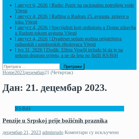
[ август 6, 2026 ]
Rudo: Poziv na racionalnu potrošnju vode
Vijesti
[ август 4, 2026 ]
Rafting u Rudom 15. avgusta, prijave u
toku
Vijesti
[ август 4, 2026 ]
Specijalisti koji ordiniraju u Domu zdravlja
u Rudom tokom avgusta
Vijesti
[ август 4, 2026 ]
Dvadeset sedam godina prijateljstva
ruđanskih i somborskih ribolovaca
Vijesti
[ јул 31, 2026 ]
Dodik: Elfeta Veselji trebalo bi da je na
nekom drugom svijetu, a ne da šeta po Ilidži
RS/BiH
Претрага
за:
Home
2023
децембар
21 (Четвртак)
Дан:
21. децембар 2023.
RS/BiH
Penzije u Srpskoj prije božićnih praznika
на
децембар 21, 2023
adminrudo
Коментари су искључени
Penzije