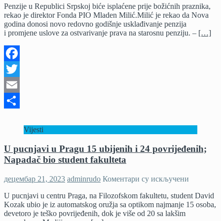
Penzije u Republici Srpskoj biće isplaćene prije božićnih praznika,
u
rekao je direktor Fonda PIO Mladen Milić.Milić je rekao da Nova
Srpskoj
godina donosi novo redovno godišnje usklađivanje penzija
prije
i promjene uslove za ostvarivanje prava na starosnu penziju. –
[…]
božićnih
praznika
Facebook
Twitter
Email
Share
Vijesti
U pucnjavi u Pragu 15 ubijenih i 24 povrijeđenih;
Napadač bio student fakulteta
на
децембар 21, 2023
adminrudo
Коментари су искључени
U
U pucnjavi u centru Praga, na Filozofskom fakultetu, student David
pucnjavi
Kozak ubio je iz automatskog oružja sa optikom najmanje 15 osoba,
u
devetoro je teško povrijeđenih, dok je više od 20 sa lakšim
Pragu