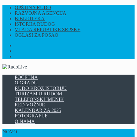
OPŠTINA RUDO
RAZVOJNA AGENCIJA
BIBLIOTEKA
ISTORIJA RUDOG
VLADA REPUBLIKE SRPSKE
OGLASI ZA POSAO
FB
INSTAGRAM
YT
POČETNA
O GRADU
RUDO KROZ ISTORIJU
TURIZAM U RUDOM
TELEFONSKI IMENIK
RED VOŽNJE
KALENDAR ZA 2025
FOTOGRAFIJE
O NAMA
NOVO