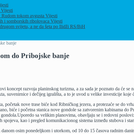
jesti
u
Vijesti
ja u Rudom tokom avgusta
Vijesti
ih i somborskih ribolovaca
Vijesti
drugom svijetu, a ne da šeta po Ilidži
RS/BiH
e banje
 do Pribojske banje
OJEKAT
OVI
ATIBOR”:
vi koncept razvoja planinskog turizma, a za sada je poznato da će se n
ndolom
a, suvenirnice i dečijeg igrališta, a to je uvod u velike investicije koj
bojske
, početak nove trase biće kod Ribničkog jezera, a protezaće se do vrha Č
je
rano, biće i početna stanica nove gondole sa zatvorenim kabinama do Pr
 gondola.Uporedo sa velikim planovima, obavljaju se i redovni poslovi
nih spojeva, kao i pregled komunikacionog sistema između stubova i stan
m danom osim ponedeljkom i utorkom, od 10 do 15 časova radnim dani