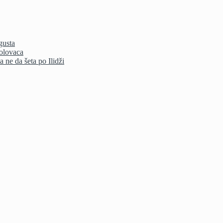
gusta
bolovaca
 ne da šeta po Ilidži