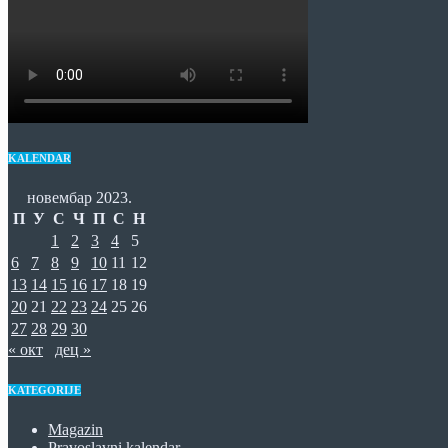
KALENDAR
новембар 2023.
П
У
С
Ч
П
С
Н
1
2
3
4
5
6
7
8
9
10
11
12
13
14
15
16
17
18
19
20
21
22
23
24
25
26
27
28
29
30
« окт
дец »
KATEGORIJE
Magazin
Pravoslavni kalendar