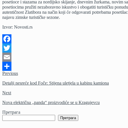
posetioce i stazama za nordijsko skijanje, dnevnim žurkama, novim sa
posetiocima pružiti nezaboravno iskustvo i obogatiti turističku ponudu
autentičnost Zlatibora na način koji će odgovarati potrebama posetila
najavu zimske turističke sezone.
Izvor: Novosti.rs
Facebook
Twitter
Email
Previous
Share
Detalji nesreće kod Foče: Stijena uletjela u kabinu kamiona
Next
Nova električna „panda“ proizvodiće se u Kragujevcu
Претрага
Претрага