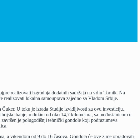
ajpre realizovati izgradnja dodatnih sadržaja na vrhu Tornik. Na
e će realizovati lokalna samouprava zajedno sa Vladom Srbije.
uker. U toku je izrada Studije izvidljivosti za ovu investiciju.
ibojske banje, u dužini od oko 14,7 kilometara, sa međustanicom u
: završen je polugodišnji tehnički gondole koji podrazumeva
ica.
ma, a vikendom od 9 do 16 časova. Gondola će ove zime obradovati