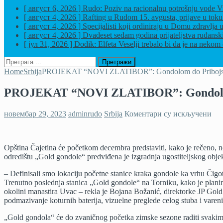
[ август 6, 2026 ]
Rudo: Poziv na racionalnu potrošnju vode
Vi
[ август 4, 2026 ]
Rafting u Rudom 15. avgusta, prijave u tok
[ август 4, 2026 ]
Specijalisti koji ordiniraju u Domu zdravl
[ август 4, 2026 ]
Dvadeset sedam godina prijateljstva ruđansk
[ јул 31, 2026 ]
Dodik: Elfeta Veselji trebalo bi da je na nekom 
Претрага
за:
Home
Srbija
PROJEKAT “NOVI ZLATIBOR”: Gondolom do Pribojsk
PROJEKAT “NOVI ZLATIBOR”: Gondolom
на
новембар 29, 2023
adminrudo
Srbija
Коментари су искључени
PR
“N
ZL
Opština Čajetina će početkom decembra predstaviti, kako je rečeno, no
Go
odredištu „Gold gondole“ predviđena je izgradnja ugostiteljskog objekt
do
Pri
– Definisali smo lokaciju početne stanice kraka gondole ka vrhu Čigota
ban
Trenutno poslednja stanica „Gold gondole“ na Torniku, kako je plani
okolini manastira Uvac – rekla je Bojana Božanić, direktorke JP Gold
podmazivanje koturnih baterija, vizuelne preglede celog stuba i vare
„Gold gondola“ će do zvaničnog početka zimske sezone raditi svaki