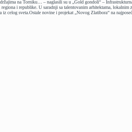
držajima na Torniku… – naglasili su u „Gold gondoli“ – Infrastrukturn
 regiona i republike. U saradnji sa talentovanim arhitektama, lokalnim 
ca iz celog sveta.Ostale novine i projekat „Novog Zlatibora“ na najpos