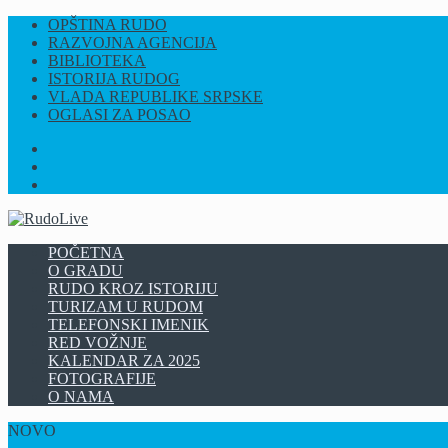
OPŠTINA RUDO
RAZVOJNA AGENCIJA
BIBLIOTEKA
ISTORIJA RUDOG
VLADA REPUBLIKE SRPSKE
OGLASI ZA POSAO
FB
INSTAGRAM
YT
POČETNA
O GRADU
RUDO KROZ ISTORIJU
TURIZAM U RUDOM
TELEFONSKI IMENIK
RED VOŽNJE
KALENDAR ZA 2025
FOTOGRAFIJE
O NAMA
NOVO