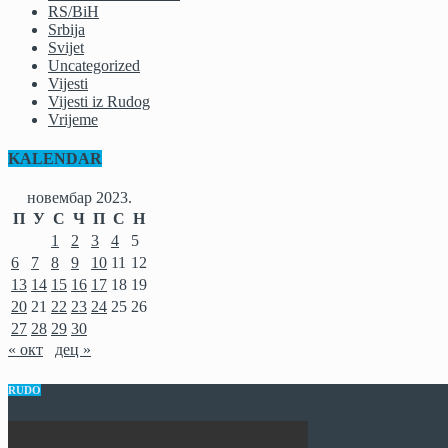
RS/BiH
Srbija
Svijet
Uncategorized
Vijesti
Vijesti iz Rudog
Vrijeme
KALENDAR
новембар 2023.
П
У
С
Ч
П
С
Н
1
2
3
4
5
6
7
8
9
10
11
12
13
14
15
16
17
18
19
20
21
22
23
24
25
26
27
28
29
30
« окт
дец »
RUDO