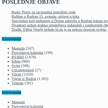
POSLEDNJE OBJAVE
Rudo: Poziv na racionalnu potrošnju vode
Rafting u Rudom 15. avgusta, prijave u toku
Specijalisti koji ordiniraju u Domu zdravlja u Rudom tokom av
Dvadeset sedam godina prijateljstva ruđanskih i somborskih ri
Dodik: Elfeta Veselji trebalo bi da je na nekom drugom svijetu, a
Категорије
Magazin
(547)
Pravoslavni kalendar
(199)
RS/BiH
(2.678)
Srbija
(960)
Svijet
(598)
Uncategorized
(27)
Vijesti
(3.650)
Vijesti iz Rudog
(1.365)
Vrijeme
(391)
Категорије
Magazin
Pravoslavni kalendar