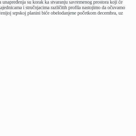
a unapređenja su korak ka stvaranju savremenog prostora koji će
zajednicama i stručnjacima različitih profila nastojimo da očuvamo
ećenijoj srpskoj planini biće obelodanjene početkom decembra, uz