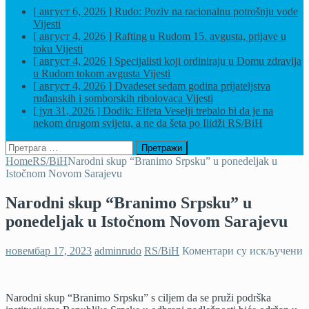
[ август 6, 2026 ]
Rudo: Poziv na racionalnu potrošnju vode
Vijesti
[ август 4, 2026 ]
Rafting u Rudom 15. avgusta, prijave u
toku
Vijesti
[ август 4, 2026 ]
Specijalisti koji ordiniraju u Domu zdravlja
u Rudom tokom avgusta
Vijesti
[ август 4, 2026 ]
Dvadeset sedam godina prijateljstva
ruđanskih i somborskih ribolovaca
Vijesti
[ јул 31, 2026 ]
Dodik: Elfeta Veselji trebalo bi da je na
nekom drugom svijetu, a ne da šeta po Ilidži
RS/BiH
Претрага
за:
Home
RS/BiH
Narodni skup “Branimo Srpsku” u ponedeljak u
Istočnom Novom Sarajevu
Narodni skup “Branimo Srpsku” u
ponedeljak u Istočnom Novom Sarajevu
н
новембар 17, 2023
adminrudo
RS/BiH
Коментари су искључени
N
s
“
Narodni skup “Branimo Srpsku” s ciljem da se pruži podrška
S