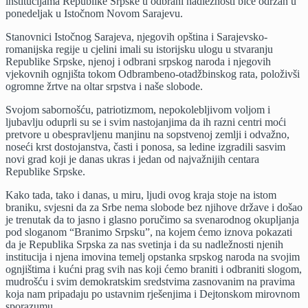
institucijama Republike Srpske u odbrani nadležnosti biće održan u
u
ponedeljak u Istočnom Novom Sarajevu.
p
u
Stanovnici Istočnog Sarajeva, njegovih opština i Sarajevsko-
I
romanijska regije u cjelini imali su istorijsku ulogu u stvaranju
N
Republike Srpske, njenoj i odbrani srpskog naroda i njegovih
S
vjekovnih ognjišta tokom Odbrambeno-otadžbinskog rata, položivši
ogromne žrtve na oltar srpstva i naše slobode.
Svojom sabornošću, patriotizmom, nepokolebljivom voljom i
ljubavlju oduprli su se i svim nastojanjima da ih razni centri moći
pretvore u obespravljenu manjinu na sopstvenoj zemlji i odvažno,
noseći krst dostojanstva, časti i ponosa, sa ledine izgradili sasvim
novi grad koji je danas ukras i jedan od najvažnijih centara
Republike Srpske.
Kako tada, tako i danas, u miru, ljudi ovog kraja stoje na istom
braniku, svjesni da za Srbe nema slobode bez njihove države i došao
je trenutak da to jasno i glasno poručimo sa svenarodnog okupljanja
pod sloganom “Branimo Srpsku”, na kojem ćemo iznova pokazati
da je Republika Srpska za nas svetinja i da su nadležnosti njenih
institucija i njena imovina temelj opstanka srpskog naroda na svojim
ognjištima i kućni prag svih nas koji ćemo braniti i odbraniti slogom,
mudrošću i svim demokratskim sredstvima zasnovanim na pravima
koja nam pripadaju po ustavnim rješenjima i Dejtonskom mirovnom
sporazumu.