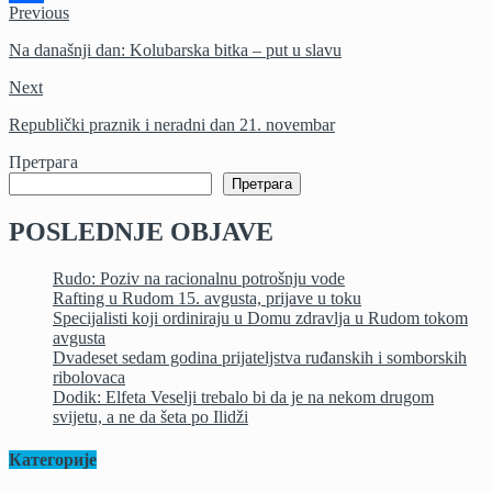
Previous
Share
Na današnji dan: Kolubarska bitka – put u slavu
Next
Republički praznik i neradni dan 21. novembar
Претрага
Претрага
POSLEDNJE OBJAVE
Rudo: Poziv na racionalnu potrošnju vode
Rafting u Rudom 15. avgusta, prijave u toku
Specijalisti koji ordiniraju u Domu zdravlja u Rudom tokom
avgusta
Dvadeset sedam godina prijateljstva ruđanskih i somborskih
ribolovaca
Dodik: Elfeta Veselji trebalo bi da je na nekom drugom
svijetu, a ne da šeta po Ilidži
Категорије