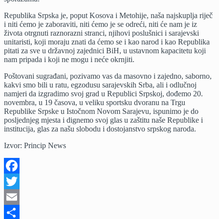
Republika Srpska je, poput Kosova i Metohije, naša najskuplja riječ
i niti ćemo je zaboraviti, niti ćemo je se odreći, niti će nam je iz
života otrgnuti raznorazni stranci, njihovi poslušnici i sarajevski
unitaristi, koji moraju znati da ćemo se i kao narod i kao Republika
pitati za sve u državnoj zajednici BiH, u ustavnom kapacitetu koji
nam pripada i koji ne mogu i neće okrnjiti.
Poštovani sugrađani, pozivamo vas da masovno i zajedno, saborno,
kakvi smo bili u ratu, egzodusu sarajevskih Srba, ali i odlučnoj
namjeri da izgradimo svoj grad u Republici Srpskoj, dođemo 20.
novembra, u 19 časova, u veliku sportsku dvoranu na Trgu
Republike Srpske u Istočnom Novom Sarajevu, ispunimo je do
posljednjeg mjesta i dignemo svoj glas u zaštitu naše Republike i
institucija, glas za našu slobodu i dostojanstvo srpskog naroda.
Izvor: Princip News
Facebook
Twitter
Email