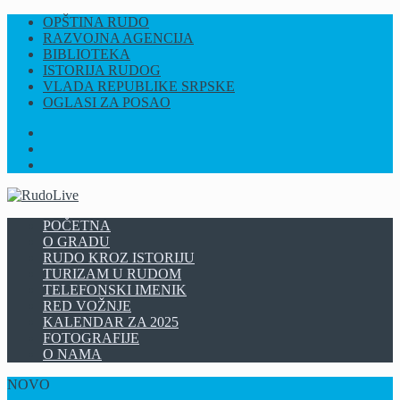
OPŠTINA RUDO
RAZVOJNA AGENCIJA
BIBLIOTEKA
ISTORIJA RUDOG
VLADA REPUBLIKE SRPSKE
OGLASI ZA POSAO
FB
INSTAGRAM
YT
POČETNA
O GRADU
RUDO KROZ ISTORIJU
TURIZAM U RUDOM
TELEFONSKI IMENIK
RED VOŽNJE
KALENDAR ZA 2025
FOTOGRAFIJE
O NAMA
NOVO