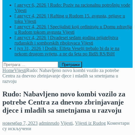
[ август 6, 2026 ]
Rudo: Poziv na racionalnu potrošnju vode
Vijesti
[ август 4, 2026 ]
Rafting u Rudom 15. avgusta, prijave u
toku
Vijesti
[ август 4, 2026 ]
Specijalisti koji ordiniraju u Domu zdravlja
u Rudom tokom avgusta
Vijesti
[ август 4, 2026 ]
Dvadeset sedam godina prijateljstva
ruđanskih i somborskih ribolovaca
Vijesti
[ јул 31, 2026 ]
Dodik: Elfeta Veselji trebalo bi da je na
nekom drugom svijetu, a ne da šeta po Ilidži
RS/BiH
Претрага
за:
Home
Vijesti
Rudo: Nabavljeno novo kombi vozilo za potrebe
Centra za dnevno zbrinjavanje djece i mladih sa smetnjama u
razvoju
Rudo: Nabavljeno novo kombi vozilo za
potrebe Centra za dnevno zbrinjavanje
djece i mladih sa smetnjama u razvoju
новембар 7, 2023
adminrudo
Vijesti
,
Vijesti iz Rudog
Коментари
на
су искључени
Rudo: