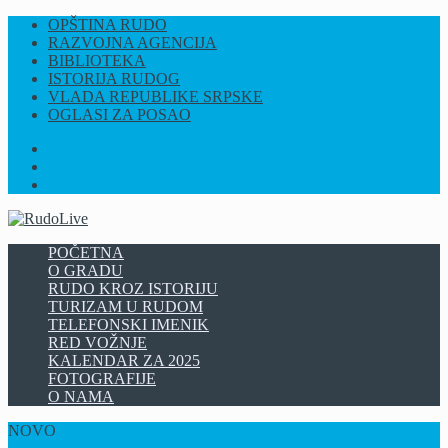
OPŠTINA RUDO
RAZVOJNA AGENCIJA
BIBLIOTEKA
ISTORIJA RUDOG
VLADA REPUBLIKE SRPSKE
OGLASI ZA POSAO
FB
INSTAGRAM
YT
POČETNA
O GRADU
RUDO KROZ ISTORIJU
TURIZAM U RUDOM
TELEFONSKI IMENIK
RED VOŽNJE
KALENDAR ZA 2025
FOTOGRAFIJE
O NAMA
NOVO