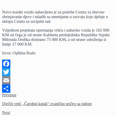
Nabavljeno
novo
Novo kombi vozilo nabavljeno je za potrebe Centra za dnevno
kombi
zbrinjavanje djece i mladih sa smetnjama u razvoju koje djeluje u
vozilo
sklopu Centra za socijalni rad.
za
potrebe
Vrijednost projekata opremanja vrtića i nabavke vozila je 102 000
Centra
KM od čega je od strane Kabineta predsjednika Republike Srpske
za
Milorada Dodika donirano 75 000 KM, a od strane udruženja iz
dnevno
Italije 27 000 KM.
zbrinjavanje
djece
Izvor: Opština Rudo
i
mladih
sa
smetnjama
Facebook
u
razvoju
Twitter
Email
Previous
Share
Dječiji vrtić „Čarobni kutak“ zvanično počeo sa radom
Next