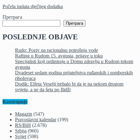
Počela isplata dječijeg dodatka
Претрага
Претрага
POSLEDNJE OBJAVE
Rudo: Poziv na racionalnu potrošnju vode
Rafting u Rudom 15. avgusta, prijave u toku
Specijalisti koji ordiniraju u Domu zdravlja u Rudom tokom
avgusta
Dvadeset sedam godina prijateljstva ruđanskih i somborskih
ribolovaca
Dodik: Elfeta Veselji trebalo bi da je na nekom drugom
svijetu, a ne da šeta po Ilidži
Категорије
Magazin
(547)
Pravoslavni kalendar
(199)
RS/BiH
(2.678)
Srbija
(960)
Svijet
(598)