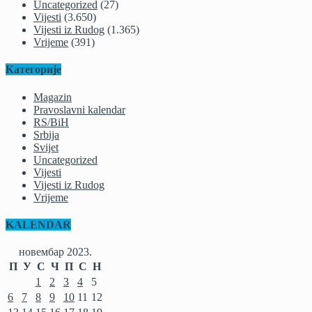
Uncategorized
(27)
Vijesti
(3.650)
Vijesti iz Rudog
(1.365)
Vrijeme
(391)
Категорије
Magazin
Pravoslavni kalendar
RS/BiH
Srbija
Svijet
Uncategorized
Vijesti
Vijesti iz Rudog
Vrijeme
KALENDAR
новембар 2023.
П
У
С
Ч
П
С
Н
1
2
3
4
5
6
7
8
9
10
11
12