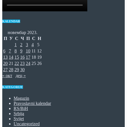
KALENDAR
новембар 2023.
П
У
С
Ч
П
С
Н
1
2
3
4
5
6
7
8
9
10
11
12
13
14
15
16
17
18
19
20
21
22
23
24
25
26
27
28
29
30
« окт
дец »
KATEGORIJE
Magazin
Pravoslavni kalendar
RS/BiH
Srbija
Svijet
Uncategorized