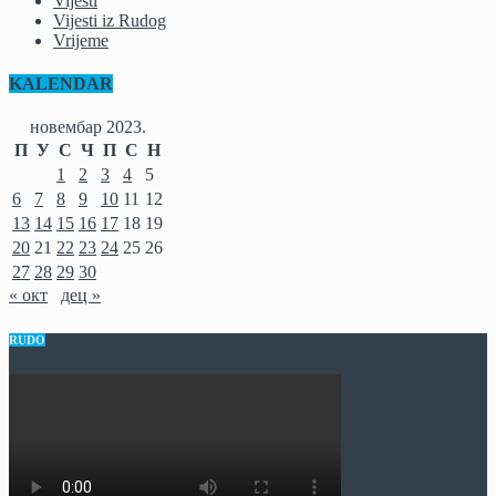
Vijesti
Vijesti iz Rudog
Vrijeme
KALENDAR
новембар 2023.
П
У
С
Ч
П
С
Н
1
2
3
4
5
6
7
8
9
10
11
12
13
14
15
16
17
18
19
20
21
22
23
24
25
26
27
28
29
30
« окт
дец »
RUDO