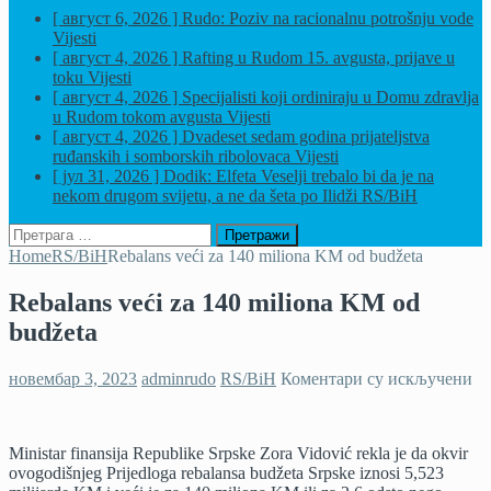
[ август 6, 2026 ]
Rudo: Poziv na racionalnu potrošnju vode
Vijesti
[ август 4, 2026 ]
Rafting u Rudom 15. avgusta, prijave u
toku
Vijesti
[ август 4, 2026 ]
Specijalisti koji ordiniraju u Domu zdravlja
u Rudom tokom avgusta
Vijesti
[ август 4, 2026 ]
Dvadeset sedam godina prijateljstva
ruđanskih i somborskih ribolovaca
Vijesti
[ јул 31, 2026 ]
Dodik: Elfeta Veselji trebalo bi da je na
nekom drugom svijetu, a ne da šeta po Ilidži
RS/BiH
Претрага
за:
Home
RS/BiH
Rebalans veći za 140 miliona KM od budžeta
Rebalans veći za 140 miliona KM od
budžeta
на
новембар 3, 2023
adminrudo
RS/BiH
Коментари су искључени
Re
ve
za
Ministar finansija Republike Srpske Zora Vidović rekla je da okvir
14
ovogodišnjeg Prijedloga rebalansa budžeta Srpske iznosi 5,523
mi