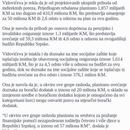
Vidovićeva je rekla da je od projektovanih ukupnih prihoda od
indirektnih poreza, Prijedlogom rebalansa planirano 1,857 milijardi
KM sa ino dugom od 410,9 miliona KM, što predstavlja umanjenje
za 50 miliona KM ili 2,6 odsto u odnosu na plan za ovu godinu.
Ona je navela da prihodi po osnovu doprinosa za penzijsko i
invalidsko osiguranje iznose 1,3 milijarde KM, što predstavlja
uvećanje od 59,3 miliona KM ili 4,6 odsto u odnosu na ovogodišnji
budžet Republike Srpske.
Vidovićeva je istakla i da doznake na ime socijalne zaštite koje
isplaćuju institucije obaveznog socijalnog osiguranja iznose 1,614
milijardi KM, što je za 4,5 odsto više u odnosu na budžet za ovu
godinu, dok su doznake na ime socijalne zaštite koje se isplaćuju iz
budžeta uvećane za dva odsto i iznose 376,1 milion KM.
Ona je navela da je, u okviru ove grupe rashoda, planirano uvećanje
doznaka za borački dodatak u iznosu od 20 miliona KM, u skladu sa
izmjenom uredbe o boračkom dodatku kojom je omogućeno da svi
kategorisani borci mogu ostvariti pravo na mjesečni borački
dodatak.
“U okviru ove grupe rashoda planirana su sredstva za pružanje
finansijske pomoći nezaposlenom roditelju četvoro i više djece u
Republici Srpskoj, u iznosu od 57 miliona KM”, dodala je