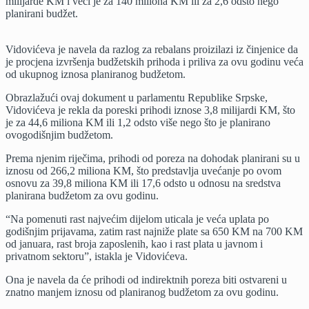
milijarde KM i veći je za 140 miliona KM ili za 2,6 odsto nego
K
planirani budžet.
od
bu
Vidovićeva je navela da razlog za rebalans proizilazi iz činjenice da
je procjena izvršenja budžetskih prihoda i priliva za ovu godinu veća
od ukupnog iznosa planiranog budžetom.
Obrazlažući ovaj dokument u parlamentu Republike Srpske,
Vidovićeva je rekla da poreski prihodi iznose 3,8 milijardi KM, što
je za 44,6 miliona KM ili 1,2 odsto više nego što je planirano
ovogodišnjim budžetom.
Prema njenim riječima, prihodi od poreza na dohodak planirani su u
iznosu od 266,2 miliona KM, što predstavlja uvećanje po ovom
osnovu za 39,8 miliona KM ili 17,6 odsto u odnosu na sredstva
planirana budžetom za ovu godinu.
“Na pomenuti rast najvećim dijelom uticala je veća uplata po
godišnjim prijavama, zatim rast najniže plate sa 650 KM na 700 KM
od januara, rast broja zaposlenih, kao i rast plata u javnom i
privatnom sektoru”, istakla je Vidovićeva.
Ona je navela da će prihodi od indirektnih poreza biti ostvareni u
znatno manjem iznosu od planiranog budžetom za ovu godinu.