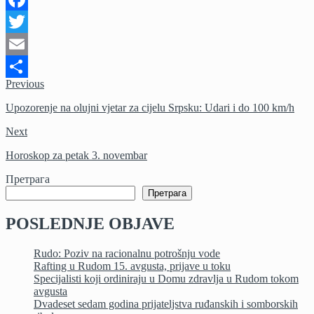
Facebook
Twitter
Email
Previous
Share
Upozorenje na olujni vjetar za cijelu Srpsku: Udari i do 100 km/h
Next
Horoskop za petak 3. novembar
Претрага
Претрага
POSLEDNJE OBJAVE
Rudo: Poziv na racionalnu potrošnju vode
Rafting u Rudom 15. avgusta, prijave u toku
Specijalisti koji ordiniraju u Domu zdravlja u Rudom tokom
avgusta
Dvadeset sedam godina prijateljstva ruđanskih i somborskih