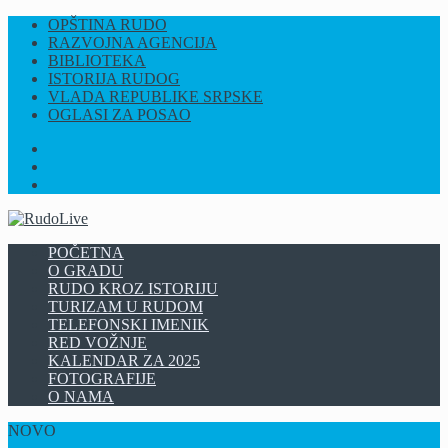
OPŠTINA RUDO
RAZVOJNA AGENCIJA
BIBLIOTEKA
ISTORIJA RUDOG
VLADA REPUBLIKE SRPSKE
OGLASI ZA POSAO
FB
INSTAGRAM
YT
POČETNA
O GRADU
RUDO KROZ ISTORIJU
TURIZAM U RUDOM
TELEFONSKI IMENIK
RED VOŽNJE
KALENDAR ZA 2025
FOTOGRAFIJE
O NAMA
NOVO