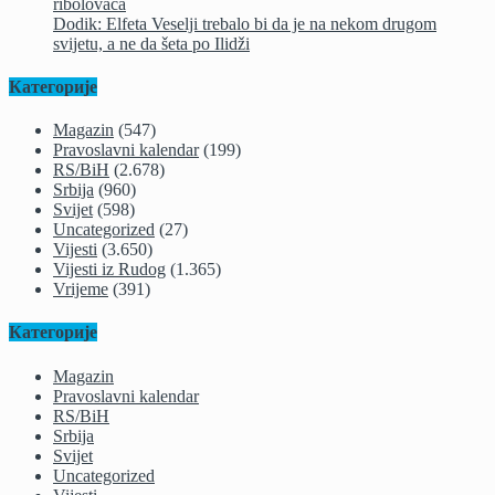
ribolovaca
Dodik: Elfeta Veselji trebalo bi da je na nekom drugom
svijetu, a ne da šeta po Ilidži
Категорије
Magazin
(547)
Pravoslavni kalendar
(199)
RS/BiH
(2.678)
Srbija
(960)
Svijet
(598)
Uncategorized
(27)
Vijesti
(3.650)
Vijesti iz Rudog
(1.365)
Vrijeme
(391)
Категорије
Magazin
Pravoslavni kalendar
RS/BiH
Srbija
Svijet
Uncategorized