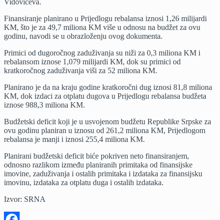
Vidovićeva.
Finansiranje planirano u Prijedlogu rebalansa iznosi 1,26 milijardi
KM, što je za 49,7 miliona KM više u odnosu na budžet za ovu
godinu, navodi se u obrazloženju ovog dokumenta.
Primici od dugoročnog zaduživanja su niži za 0,3 miliona KM i
rebalansom iznose 1,079 milijardi KM, dok su primici od
kratkoročnog zaduživanja viši za 52 miliona KM.
Planirano je da na kraju godine kratkoročni dug iznosi 81,8 miliona
KM, dok izdaci za otplatu dugova u Prijedlogu rebalansa budžeta
iznose 988,3 miliona KM.
Budžetski deficit koji je u usvojenom budžetu Republike Srpske za
ovu godinu planiran u iznosu od 261,2 miliona KM, Prijedlogom
rebalansa je manji i iznosi 255,4 miliona KM.
Planirani budžetski deficit biće pokriven neto finansiranjem,
odnosno razlikom između planiranih primitaka od finansijske
imovine, zaduživanja i ostalih primitaka i izdataka za finansijsku
imovinu, izdataka za otplatu duga i ostalih izdataka.
Izvor: SRNA