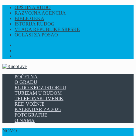
OPŠTINA RUDO
RAZVOJNA AGENCIJA
BIBLIOTEKA
ISTORIJA RUDOG
VLADA REPUBLIKE SRPSKE
OGLASI ZA POSAO
FB
INSTAGRAM
YT
POČETNA
O GRADU
RUDO KROZ ISTORIJU
TURIZAM U RUDOM
TELEFONSKI IMENIK
RED VOŽNJE
KALENDAR ZA 2025
FOTOGRAFIJE
O NAMA
NOVO