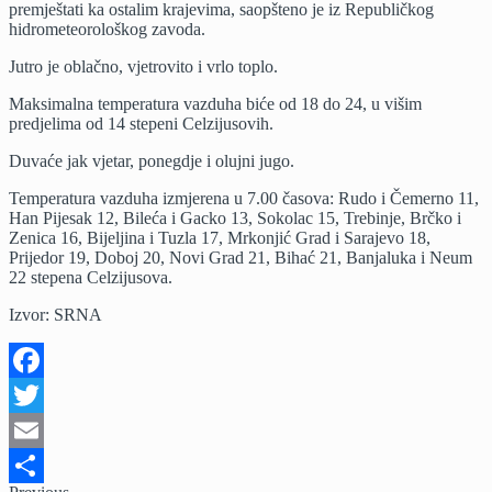
premještati ka ostalim krajevima, saopšteno je iz Republičkog
hidrometeorološkog zavoda.
Јutro je oblačno, vjetrovito i vrlo toplo.
Maksimalna temperatura vazduha biće od 18 do 24, u višim
predjelima od 14 stepeni Celzijusovih.
Duvaće jak vjetar, ponegdje i olujni jugo.
Temperatura vazduha izmjerena u 7.00 časova: Rudo i Čemerno 11,
Han Pijesak 12, Bileća i Gacko 13, Sokolac 15, Trebinje, Brčko i
Zenica 16, Bijeljina i Tuzla 17, Mrkonjić Grad i Sarajevo 18,
Prijedor 19, Doboj 20, Novi Grad 21, Bihać 21, Banjaluka i Neum
22 stepena Celzijusova.
Izvor: SRNA
Facebook
Twitter
Email