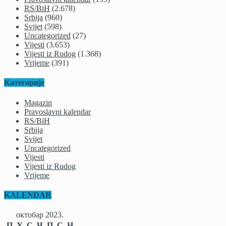
RS/BiH
(2.678)
Srbija
(960)
Svijet
(598)
Uncategorized
(27)
Vijesti
(3.653)
Vijesti iz Rudog
(1.368)
Vrijeme
(391)
Категорије
Magazin
Pravoslavni kalendar
RS/BiH
Srbija
Svijet
Uncategorized
Vijesti
Vijesti iz Rudog
Vrijeme
KALENDAR
октобар 2023.
П
У
С
Ч
П
С
Н