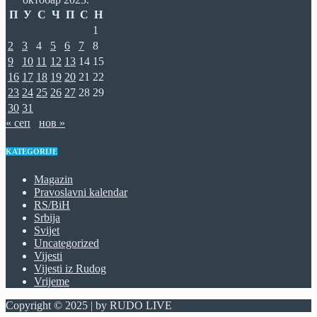
П
У
С
Ч
П
С
Н
1
2
3
4
5
6
7
8
9
10
11
12
13
14
15
16
17
18
19
20
21
22
23
24
25
26
27
28
29
30
31
« сеп
нов »
KATEGORIJE
Magazin
Pravoslavni kalendar
RS/BiH
Srbija
Svijet
Uncategorized
Vijesti
Vijesti iz Rudog
Vrijeme
Copyright © 2025 | by RUDO LIVE