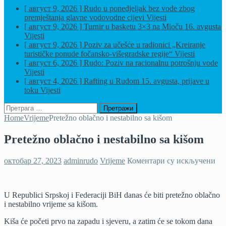
[ август 9, 2026 ]
Rudo u ponedjeljak bez vode zbog
premještanja glavne vodovodne cijevi
Vijesti
[ август 9, 2026 ]
Turnir u basketu 3×3 na Mioču 16. avgusta
Vijesti
[ август 9, 2026 ]
Poziv za učešće u radionici „Kreiranje
turističke ponude fočansko-višegradske regije“
Vijesti
[ август 6, 2026 ]
Rudo: Poziv na racionalnu potrošnju vode
Vijesti
[ август 4, 2026 ]
Rafting u Rudom 15. avgusta, prijave u
toku
Vijesti
Претрага
за:
Home
Vrijeme
Pretežno oblačno i nestabilno sa kišom
Pretežno oblačno i nestabilno sa kišom
на
октобар 27, 2023
adminrudo
Vrijeme
Коментари су искључени
Pre
obl
i
U Republici Srpskoj i Federaciji BiH danas će biti pretežno oblačno
nes
i nestabilno vrijeme sa kišom.
sa
ki
Kiša će početi prvo na zapadu i sjeveru, a zatim će se tokom dana