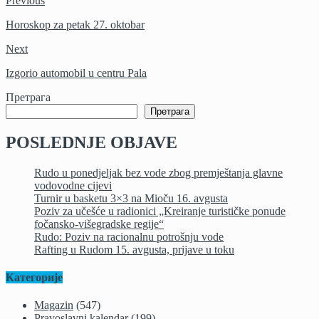
Previous
Share
Horoskop za petak 27. oktobar
Next
Izgorio automobil u centru Pala
Претрага
Претрага
POSLEDNJE OBJAVE
Rudo u ponedjeljak bez vode zbog premještanja glavne
vodovodne cijevi
Turnir u basketu 3×3 na Mioču 16. avgusta
Poziv za učešće u radionici „Kreiranje turističke ponude
fočansko-višegradske regije“
Rudo: Poziv na racionalnu potrošnju vode
Rafting u Rudom 15. avgusta, prijave u toku
Категорије
Magazin
(547)
Pravoslavni kalendar
(199)