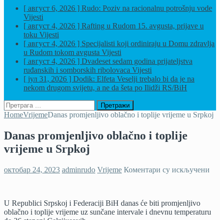
[ август 6, 2026 ]
Rudo: Poziv na racionalnu potrošnju vode
Vijesti
[ август 4, 2026 ]
Rafting u Rudom 15. avgusta, prijave u
toku
Vijesti
[ август 4, 2026 ]
Specijalisti koji ordiniraju u Domu zdravlja
u Rudom tokom avgusta
Vijesti
[ август 4, 2026 ]
Dvadeset sedam godina prijateljstva
ruđanskih i somborskih ribolovaca
Vijesti
[ јул 31, 2026 ]
Dodik: Elfeta Veselji trebalo bi da je na
nekom drugom svijetu, a ne da šeta po Ilidži
RS/BiH
Претрага
за:
Home
Vrijeme
Danas promjenljivo oblačno i toplije vrijeme u Srpkoj
Danas promjenljivo oblačno i toplije
vrijeme u Srpkoj
на
октобар 24, 2023
adminrudo
Vrijeme
Коментари су искључени
Da
pro
obl
U Republici Srpskoj i Federaciji BiH danas će biti promjenljivo
i
oblačno i toplije vrijeme uz sunčane intervale i dnevnu temperaturu
top