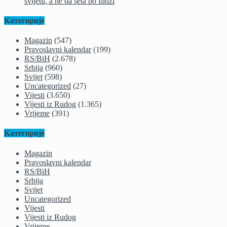
svijetu, a ne da šeta po Ilidži
Категорије
Magazin
(547)
Pravoslavni kalendar
(199)
RS/BiH
(2.678)
Srbija
(960)
Svijet
(598)
Uncategorized
(27)
Vijesti
(3.650)
Vijesti iz Rudog
(1.365)
Vrijeme
(391)
Категорије
Magazin
Pravoslavni kalendar
RS/BiH
Srbija
Svijet
Uncategorized
Vijesti
Vijesti iz Rudog
Vrijeme