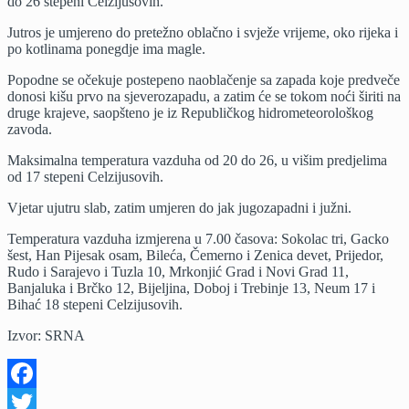
do 26 stepeni Celzijusovih.
vri
u
Jutros je umjereno do pretežno oblačno i svježe vrijeme, oko rijeka i
Srp
po kotlinama ponegdje ima magle.
Popodne se očekuje postepeno naoblačenje sa zapada koje predveče
donosi kišu prvo na sjeverozapadu, a zatim će se tokom noći širiti na
druge krajeve, saopšteno je iz Republičkog hidrometeorološkog
zavoda.
Maksimalna temperatura vazduha od 20 do 26, u višim predjelima
od 17 stepeni Celzijusovih.
Vjetar ujutru slab, zatim umjeren do jak jugozapadni i južni.
Temperatura vazduha izmjerena u 7.00 časova: Sokolac tri, Gacko
šest, Han Pijesak osam, Bileća, Čemerno i Zenica devet, Prijedor,
Rudo i Sarajevo i Tuzla 10, Mrkonjić Grad i Novi Grad 11,
Banjaluka i Brčko 12, Bijeljina, Doboj i Trebinje 13, Neum 17 i
Bihać 18 stepeni Celzijusovih.
Izvor: SRNA
Facebook