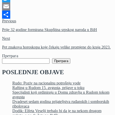
Twitter
Email
Previous
Share
Prije 32 godine formirana Skupština srpskog naroda u BiH
Next
Pet znakova horoskopa koje čekaju velike promjene do kraja 2023.
Претрага
Претрага
POSLEDNJE OBJAVE
Rudo: Poziv na racionalnu potrošnju vode
Rafting u Rudom 15. avgusta, prijave u toku
Specijalisti koji ordiniraju u Domu zdravlja u Rudom tokom
avgusta
Dvadeset sedam godina prijateljstva ruđanskih i somborskih
ribolovaca
Dodik: Elfeta Veselji trebalo bi da je na nekom drugom