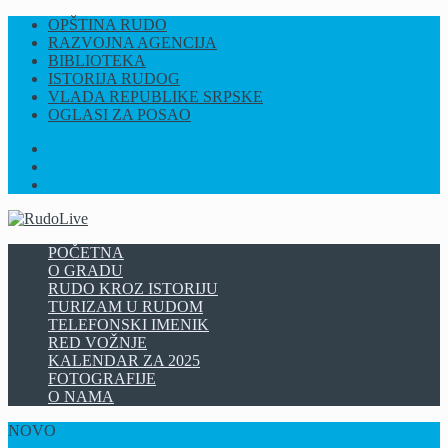
OPŠTINA RUDO
RAZVOJNA AGENCIJA
BIBLIOTEKA
ISTORIJA RUDOG
VLADA REPUBLIKE SRPSKE
OGLASI ZA POSAO
FB
INSTAGRAM
YT
POČETNA
O GRADU
RUDO KROZ ISTORIJU
TURIZAM U RUDOM
TELEFONSKI IMENIK
RED VOŽNJE
KALENDAR ZA 2025
FOTOGRAFIJE
O NAMA
NOVO