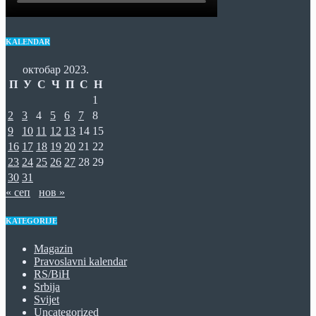
KALENDAR
октобар 2023.
П
У
С
Ч
П
С
Н
1
2
3
4
5
6
7
8
9
10
11
12
13
14
15
16
17
18
19
20
21
22
23
24
25
26
27
28
29
30
31
« сеп
нов »
KATEGORIJE
Magazin
Pravoslavni kalendar
RS/BiH
Srbija
Svijet
Uncategorized