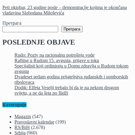
Peti oktobar, 23 godine posle – demonstracije kojima je okončana
vladavina Slobodana Miloševića
Претрага
Претрага
POSLEDNJE OBJAVE
Rudo: Poziv na racionalnu potrošnju vode
Rafting u Rudom 15. avgusta, prijave u toku
Specijalisti koji ordiniraju u Domu zdravlja u Rudom tokom
avgusta
Dvadeset sedam godina prijateljstva ruđanskih i somborskih
ribolovaca
Dodik: Elfeta Veselji trebalo bi da je na nekom drugom
svijetu, a ne da šeta po Ilidži
Категорије
Magazin
(547)
Pravoslavni kalendar
(199)
RS/BiH
(2.678)
Srbija
(960)