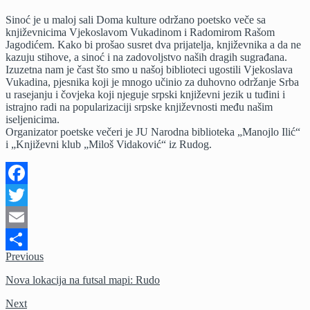
sa
Sinoć je u maloj sali Doma kulture održano poetsko veče sa
književnicima
književnicima Vjekoslavom Vukadinom i Radomirom Rašom
Vjekoslavom
Jagodićem. Kako bi prošao susret dva prijatelja, književnika a da ne
Vukadinom
kazuju stihove, a sinoć i na zadovoljstvo naših dragih sugrađana.
i
Izuzetna nam je čast što smo u našoj biblioteci ugostili Vjekoslava
Radomirom
Vukadina, pjesnika koji je mnogo učinio za duhovno održanje Srba
Rašom
u rasejanju i čovjeka koji njeguje srpski književni jezik u tuđini i
Jagodić
istrajno radi na popularizaciji srpske književnosti među našim
iseljenicima.
Organizator poetske večeri je JU Narodna biblioteka „Manojlo Ilić“
i „Književni klub „Miloš Vidaković“ iz Rudog.
Facebook
Twitter
Email
Previous
Share
Nova lokacija na futsal mapi: Rudo
Next