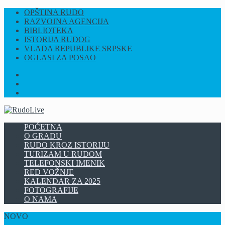
OPŠTINA RUDO
RAZVOJNA AGENCIJA
BIBLIOTEKA
ISTORIJA RUDOG
VLADA REPUBLIKE SRPSKE
OGLASI ZA POSAO
FB
INSTAGRAM
YT
POČETNA
O GRADU
RUDO KROZ ISTORIJU
TURIZAM U RUDOM
TELEFONSKI IMENIK
RED VOŽNJE
KALENDAR ZA 2025
FOTOGRAFIJE
O NAMA
NOVO