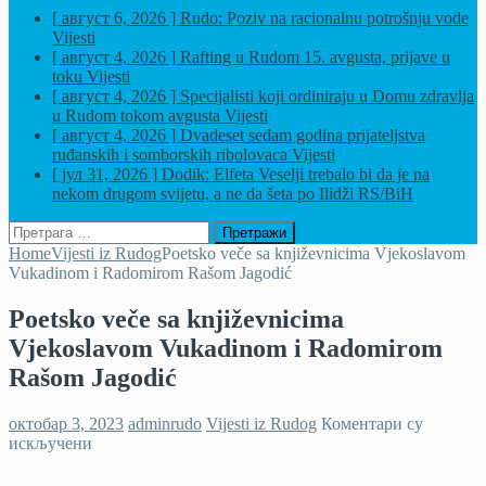
[ август 6, 2026 ]
Rudo: Poziv na racionalnu potrošnju vode
Vijesti
[ август 4, 2026 ]
Rafting u Rudom 15. avgusta, prijave u
toku
Vijesti
[ август 4, 2026 ]
Specijalisti koji ordiniraju u Domu zdravlja
u Rudom tokom avgusta
Vijesti
[ август 4, 2026 ]
Dvadeset sedam godina prijateljstva
ruđanskih i somborskih ribolovaca
Vijesti
[ јул 31, 2026 ]
Dodik: Elfeta Veselji trebalo bi da je na
nekom drugom svijetu, a ne da šeta po Ilidži
RS/BiH
Претрага
за:
Home
Vijesti iz Rudog
Poetsko veče sa književnicima Vjekoslavom
Vukadinom i Radomirom Rašom Jagodić
Poetsko veče sa književnicima
Vjekoslavom Vukadinom i Radomirom
Rašom Jagodić
октобар 3, 2023
adminrudo
Vijesti iz Rudog
Коментари су
на
искључени
Poetsko
veče