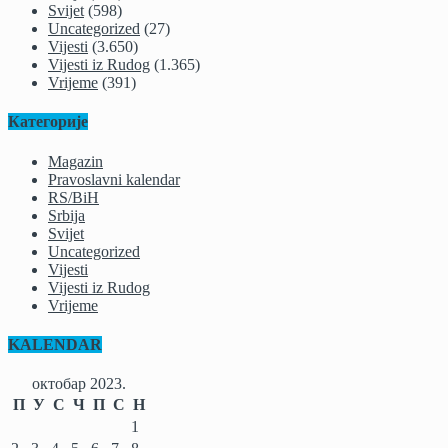
Svijet
(598)
Uncategorized
(27)
Vijesti
(3.650)
Vijesti iz Rudog
(1.365)
Vrijeme
(391)
Категорије
Magazin
Pravoslavni kalendar
RS/BiH
Srbija
Svijet
Uncategorized
Vijesti
Vijesti iz Rudog
Vrijeme
KALENDAR
октобар 2023.
П
У
С
Ч
П
С
Н
1