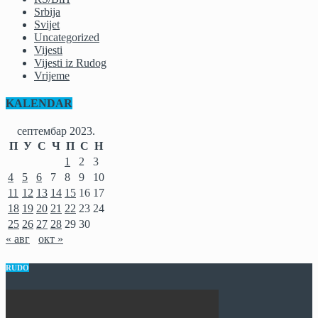
Srbija
Svijet
Uncategorized
Vijesti
Vijesti iz Rudog
Vrijeme
KALENDAR
септембар 2023.
П
У
С
Ч
П
С
Н
1
2
3
4
5
6
7
8
9
10
11
12
13
14
15
16
17
18
19
20
21
22
23
24
25
26
27
28
29
30
« авг
окт »
RUDO