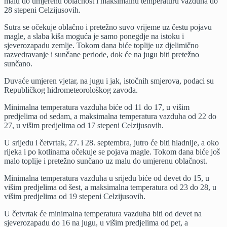
malu do umjerenu oblačnost i maksimalnu temperaturu vazduha do
toplije,
28 stepeni Celzijusovih.
temperatura
do
Sutra se očekuje oblačno i pretežno suvo vrijeme uz čestu pojavu
28
magle, a slaba kiša moguća je samo ponegdje na istoku i
stepeni
sjeverozapadu zemlje. Tokom dana biće toplije uz djelimično
razvedravanje i sunčane periode, dok će na jugu biti pretežno
sunčano.
Duvaće umjeren vjetar, na jugu i jak, istočnih smjerova, podaci su
Republičkog hidrometeorološkog zavoda.
Minimalna temperatura vazduha biće od 11 do 17, u višim
predjelima od sedam, a maksimalna temperatura vazduha od 22 do
27, u višim predjelima od 17 stepeni Celzijusovih.
U srijedu i četvrtak, 27. i 28. septembra, jutro će biti hladnije, a oko
rijeka i po kotlinama očekuje se pojava magle. Tokom dana biće još
malo toplije i pretežno sunčano uz malu do umjerenu oblačnost.
Minimalna temperatura vazduha u srijedu biće od devet do 15, u
višim predjelima od šest, a maksimalna temperatura od 23 do 28, u
višim predjelima od 19 stepeni Celzijusovih.
U četvrtak će minimalna temperatura vazduha biti od devet na
sjeverozapadu do 16 na jugu, u višim predjelima od pet, a