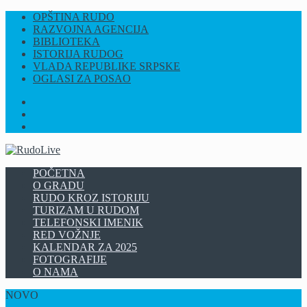
OPŠTINA RUDO
RAZVOJNA AGENCIJA
BIBLIOTEKA
ISTORIJA RUDOG
VLADA REPUBLIKE SRPSKE
OGLASI ZA POSAO
FB
INSTAGRAM
YT
POČETNA
O GRADU
RUDO KROZ ISTORIJU
TURIZAM U RUDOM
TELEFONSKI IMENIK
RED VOŽNJE
KALENDAR ZA 2025
FOTOGRAFIJE
O NAMA
NOVO