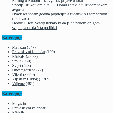
Rafting u Rudom 15. avgusta, prijave u toku
Specijalisti koji ordiniraju u Domu zdravlja u Rudom tokom
avgusta
Dvadeset sedam godina prijateljstva ruđanskih i somborskih
ribolovaca
Dodik: Elfeta Veselji trebalo bi da je na nekom drugom
svijetu, a ne da šeta po Ilidži
Категорије
Magazin
(547)
Pravoslavni kalendar
(199)
RS/BiH
(2.678)
Srbija
(960)
Svijet
(598)
Uncategorized
(27)
Vijesti
(3.650)
Vijesti iz Rudog
(1.365)
Vrijeme
(391)
Категорије
Magazin
Pravoslavni kalendar
RS/BiH