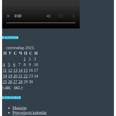
KALENDAR
септембар 2023.
П
У
С
Ч
П
С
Н
1
2
3
4
5
6
7
8
9
10
11
12
13
14
15
16
17
18
19
20
21
22
23
24
25
26
27
28
29
30
« авг
окт »
KATEGORIJE
Magazin
Pravoslavni kalendar