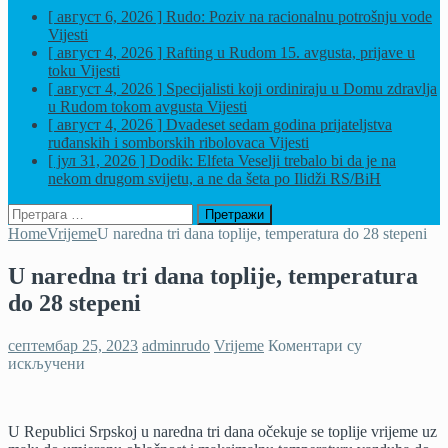
[ август 6, 2026 ]
Rudo: Poziv na racionalnu potrošnju vode
Vijesti
[ август 4, 2026 ]
Rafting u Rudom 15. avgusta, prijave u
toku
Vijesti
[ август 4, 2026 ]
Specijalisti koji ordiniraju u Domu zdravlja
u Rudom tokom avgusta
Vijesti
[ август 4, 2026 ]
Dvadeset sedam godina prijateljstva
ruđanskih i somborskih ribolovaca
Vijesti
[ јул 31, 2026 ]
Dodik: Elfeta Veselji trebalo bi da je na
nekom drugom svijetu, a ne da šeta po Ilidži
RS/BiH
Претрага
за:
Home
Vrijeme
U naredna tri dana toplije, temperatura do 28 stepeni
U naredna tri dana toplije, temperatura
do 28 stepeni
септембар 25, 2023
adminrudo
Vrijeme
Коментари су
на
искључени
U
naredna
tri
U Republici Srpskoj u naredna tri dana očekuje se toplije vrijeme uz
dana