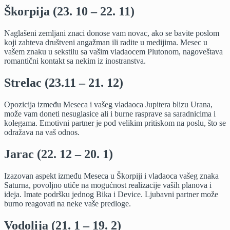
Škorpija (23. 10 – 22. 11)
Naglašeni zemljani znaci donose vam novac, ako se bavite poslom
koji zahteva društveni angažman ili radite u medijima. Mesec u
vašem znaku u sekstilu sa vašim vladaocem Plutonom, nagoveštava
romantični kontakt sa nekim iz inostranstva.
Strelac (23.11 – 21. 12)
Opozicija između Meseca i vašeg vladaoca Jupitera blizu Urana,
može vam doneti nesuglasice ali i burne rasprave sa saradnicima i
kolegama. Emotivni partner je pod velikim pritiskom na poslu, što se
odražava na vaš odnos.
Jarac (22. 12 – 20. 1)
Izazovan aspekt između Meseca u Škorpiji i vladaoca vašeg znaka
Saturna, povoljno utiče na mogućnost realizacije vaših planova i
ideja. Imate podršku jednog Bika i Device. Ljubavni partner može
burno reagovati na neke vaše predloge.
Vodolija (21. 1 – 19. 2)