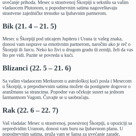
uvećanje prihoda. Mesec u strastvenoj Škorpiji u sekstilu sa vašim
vladaocem Plutonom, u popodnevnim satima nagoveštavaju
strastvene zajedničke trenutke sa ljubavnim partnerom.
Bik (21. 4 – 21. 5)
Mesec u Škorpiji pod uticajem Jupitera i Urana iz vašeg znaka,
donosi vam rasprave sa emotivnim partnerom, naročito ako je reč o
Škorpiji ili Jarcu. Neko ko živi u drugom gradu ili zemlji, želi da vas
što pre vidi. Pazite se povreda u kući.
Blizanci (22. 5 – 21. 6)
Sa vašim vladaocem Merkurom u astrološkoj kući posla i Mesecom
u Škorpiji, u prepodnevnim satima možete da postignete dogovor o
aranžmanu sa strancima. Popodne vas očekuje susret sa jednom
šarmantnom Vagom. Čuvajte se u saobraćaju.
Rak (22. 6 – 22. 7)
Vaš vladalac Mesec u strastvenoj, posesivnoj Škorpiji, u opoziciji sa
nepredvidim Uranom, donosi vam buru na ljubavnom planu. U
popodnevnim satima, pruža vam se šansa za uvećanje zarade,