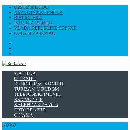
OPŠTINA RUDO
RAZVOJNA AGENCIJA
BIBLIOTEKA
ISTORIJA RUDOG
VLADA REPUBLIKE SRPSKE
OGLASI ZA POSAO
FB
INSTAGRAM
YT
POČETNA
O GRADU
RUDO KROZ ISTORIJU
TURIZAM U RUDOM
TELEFONSKI IMENIK
RED VOŽNJE
KALENDAR ZA 2025
FOTOGRAFIJE
O NAMA
NOVO