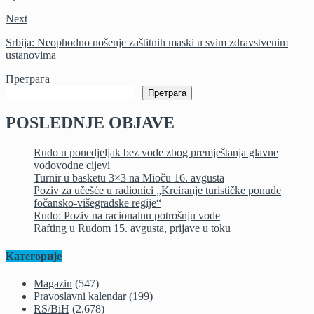
Next
Srbija: Neophodno nošenje zaštitnih maski u svim zdravstvenim
ustanovima
Претрага
Претрага
POSLEDNJE OBJAVE
Rudo u ponedjeljak bez vode zbog premještanja glavne
vodovodne cijevi
Turnir u basketu 3×3 na Mioču 16. avgusta
Poziv za učešće u radionici „Kreiranje turističke ponude
fočansko-višegradske regije“
Rudo: Poziv na racionalnu potrošnju vode
Rafting u Rudom 15. avgusta, prijave u toku
Категорије
Magazin
(547)
Pravoslavni kalendar
(199)
RS/BiH
(2.678)