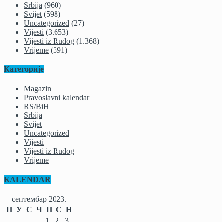
Srbija
(960)
Svijet
(598)
Uncategorized
(27)
Vijesti
(3.653)
Vijesti iz Rudog
(1.368)
Vrijeme
(391)
Категорије
Magazin
Pravoslavni kalendar
RS/BiH
Srbija
Svijet
Uncategorized
Vijesti
Vijesti iz Rudog
Vrijeme
KALENDAR
септембар 2023.
П
У
С
Ч
П
С
Н
1
2
3