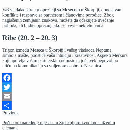
Vaš vladalac Uran u opoziciji sa Mesecom u Škorpiji, donosi vam
konflikte i rasprave sa partnerom i članovima porodice. Zbog
naglašenih zemljanih znakova, možete da očekujete uvećanje
prihoda, ali budite oprezniji ako se bavite nekretninama.
Ribe (20. 2 – 20. 3)
Trigon između Meseca u Škorpiji i vašeg vladaoca Neptuna,
simbola mašte, podstiče vašu intuiciju i kreativnost. Aspekti Merkura
koji upravlja vašim partnerskim odnosima, još uvek nepovoljno
utiču na komunikaciju sa voljenom osobom. Nesanica.
Facebook
Twitter
Email
Previous
Share
Početkom narednog mjeseca u Srpskoj proizvodi po sniženim
cijenama