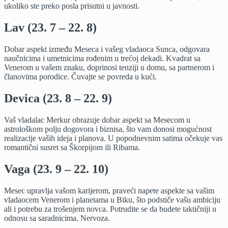
ukoliko ste preko posla prisutni u javnosti.
Lav (23. 7 – 22. 8)
Dobar aspekt između Meseca i vašeg vladaoca Sunca, odgovara
naučnicima i umetnicima rođenim u trećoj dekadi. Kvadrat sa
Venerom u vašem znaku, doprinosi tenziji u domu, sa partnerom i
članovima porodice. Čuvajte se povreda u kući.
Devica (23. 8 – 22. 9)
Vaš vladalac Merkur obrazuje dobar aspekt sa Mesecom u
astrološkom polju dogovora i biznisa, što vam donosi mogućnost
realizacije vaših ideja i planova. U popodnevnim satima očekuje vas
romantični susret sa Škorpijom ili Ribama.
Vaga (23. 9 – 22. 10)
Mesec upravlja vašom karijerom, praveći napete aspekte sa vašim
vladaocem Venerom i planetama u Biku, što podstiče vašu ambiciju
ali i potrebu za trošenjem novca. Potrudite se da budete taktičniji u
odnosu sa saradnicima. Nervoza.