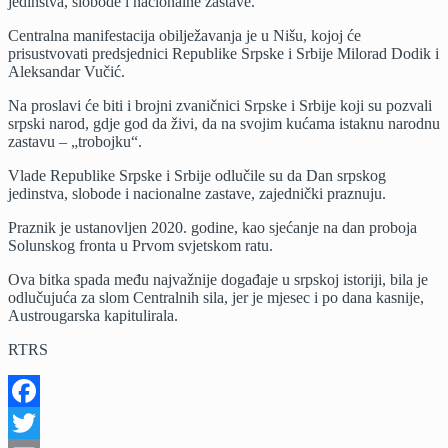
jedinstva, slobode i nacionalne zastave.
Dan
srpskog
Centralna manifestacija obilježavanja je u Nišu, kojoj će
jedinstva
prisustvovati predsjednici Republike Srpske i Srbije Milorad Dodik i
Aleksandar Vučić.
Na proslavi će biti i brojni zvaničnici Srpske i Srbije koji su pozvali
srpski narod, gdje god da živi, da na svojim kućama istaknu narodnu
zastavu – „trobojku“.
Vlade Republike Srpske i Srbije odlučile su da Dan srpskog
jedinstva, slobode i nacionalne zastave, zajednički praznuju.
Praznik je ustanovljen 2020. godine, kao sjećanje na dan proboja
Solunskog fronta u Prvom svjetskom ratu.
Ova bitka spada među najvažnije događaje u srpskoj istoriji, bila je
odlučujuća za slom Centralnih sila, jer je mjesec i po dana kasnije,
Austrougarska kapitulirala.
RTRS
Facebook