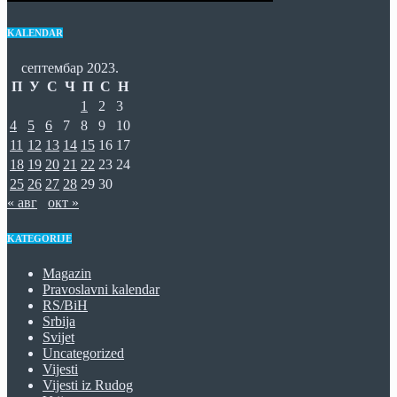
KALENDAR
септембар 2023.
П
У
С
Ч
П
С
Н
1
2
3
4
5
6
7
8
9
10
11
12
13
14
15
16
17
18
19
20
21
22
23
24
25
26
27
28
29
30
« авг
окт »
KATEGORIJE
Magazin
Pravoslavni kalendar
RS/BiH
Srbija
Svijet
Uncategorized
Vijesti
Vijesti iz Rudog