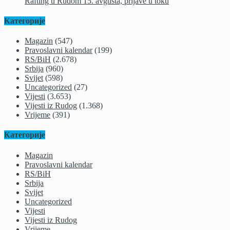
Rafting u Rudom 15. avgusta, prijave u toku
Категорије
Magazin
(547)
Pravoslavni kalendar
(199)
RS/BiH
(2.678)
Srbija
(960)
Svijet
(598)
Uncategorized
(27)
Vijesti
(3.653)
Vijesti iz Rudog
(1.368)
Vrijeme
(391)
Категорије
Magazin
Pravoslavni kalendar
RS/BiH
Srbija
Svijet
Uncategorized
Vijesti
Vijesti iz Rudog
Vrijeme