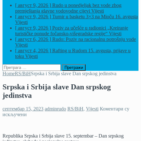
[ август 9, 2026 ]
Rudo u ponedjeljak bez vode zbog
premještanja glavne vodovodne cijevi
Vijesti
[ август 9, 2026 ]
Turnir u basketu 3×3 na Mioču 16. avgusta
Vijesti
[ август 9, 2026 ]
Poziv za učešće u radionici „Kreiranje
turističke ponude fočansko-višegradske regije“
Vijesti
[ август 6, 2026 ]
Rudo: Poziv na racionalnu potrošnju vode
Vijesti
[ август 4, 2026 ]
Rafting u Rudom 15. avgusta, prijave u
toku
Vijesti
Претрага
за:
Home
RS/BiH
Srpska i Srbija slave Dan srpskog jedinstva
Srpska i Srbija slave Dan srpskog
jedinstva
септембар 15, 2023
adminrudo
RS/BiH
,
Vijesti
Коментари су
на
искључени
Srpska
i
Srbija
Republika Srpska i Srbija slave 15. septembar – Dan srpskog
slave