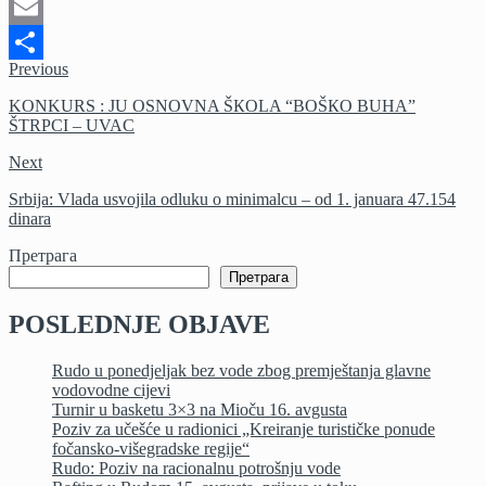
Twitter
Email
Previous
Share
KONKURS : JU OSNOVNA ŠКOLA “BOŠКO BUHA”
ŠTRPCI – UVAC
Next
Srbija: Vlada usvojila odluku o minimalcu – od 1. januara 47.154
dinara
Претрага
Претрага
POSLEDNJE OBJAVE
Rudo u ponedjeljak bez vode zbog premještanja glavne
vodovodne cijevi
Turnir u basketu 3×3 na Mioču 16. avgusta
Poziv za učešće u radionici „Kreiranje turističke ponude
fočansko-višegradske regije“
Rudo: Poziv na racionalnu potrošnju vode