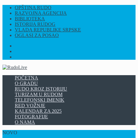
OPŠTINA RUDO
RAZVOJNA AGENCIJA
BIBLIOTEKA
ISTORIJA RUDOG
VLADA REPUBLIKE SRPSKE
OGLASI ZA POSAO
FB
INSTAGRAM
YT
POČETNA
O GRADU
RUDO KROZ ISTORIJU
TURIZAM U RUDOM
TELEFONSKI IMENIK
RED VOŽNJE
KALENDAR ZA 2025
FOTOGRAFIJE
O NAMA
NOVO