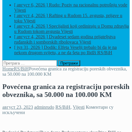
[ август 6, 2026 ]
Rudo: Poziv na racionalnu potrošnju vode
Vijesti
[ август 4, 2026 ]
Rafting u Rudom 15. avgusta, prijave u
toku
Vijesti
[ август 4, 2026 ]
Specijalisti koji ordiniraju u Domu zdravlja
u Rudom tokom avgusta
Vijesti
[ август 4, 2026 ]
Dvadeset sedam godina prijateljstva
ruđanskih i somborskih ribolovaca
Vijesti
[ јул 31, 2026 ]
Dodik: Elfeta Veselji trebalo bi da je na
nekom drugom svijetu, a ne da šeta po Ilidži
RS/BiH
Претрага
за:
Home
RS/BiH
Povećena granica za registraciju poreskih obveznika,
sa 50.000 na 100.000 KM
Povećena granica za registraciju poreskih
obveznika, sa 50.000 na 100.000 KM
август 23, 2023
adminrudo
RS/BiH
,
Vijesti
Коментари су
на
искључени
Povećena
granica
za