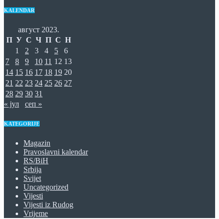
KALENDAR
август 2023.
П
У
С
Ч
П
С
Н
1
2
3
4
5
6
7
8
9
10
11
12
13
14
15
16
17
18
19
20
21
22
23
24
25
26
27
28
29
30
31
« јул
сеп »
KATEGORIJE
Magazin
Pravoslavni kalendar
RS/BiH
Srbija
Svijet
Uncategorized
Vijesti
Vijesti iz Rudog
Vrijeme