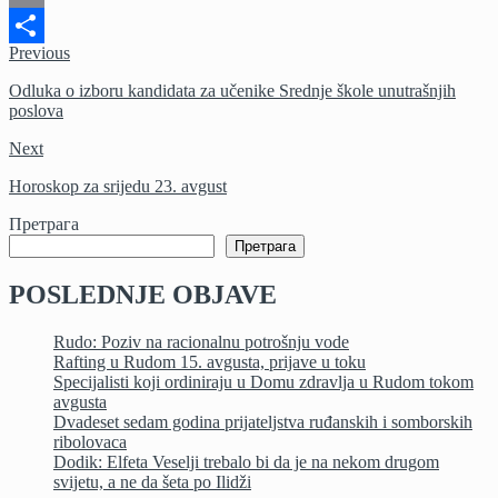
Email
Previous
Share
Odluka o izboru kandidata za učenike Srednje škole unutrašnjih
poslova
Next
Horoskop za srijedu 23. avgust
Претрага
Претрага
POSLEDNJE OBJAVE
Rudo: Poziv na racionalnu potrošnju vode
Rafting u Rudom 15. avgusta, prijave u toku
Specijalisti koji ordiniraju u Domu zdravlja u Rudom tokom
avgusta
Dvadeset sedam godina prijateljstva ruđanskih i somborskih
ribolovaca
Dodik: Elfeta Veselji trebalo bi da je na nekom drugom
svijetu, a ne da šeta po Ilidži