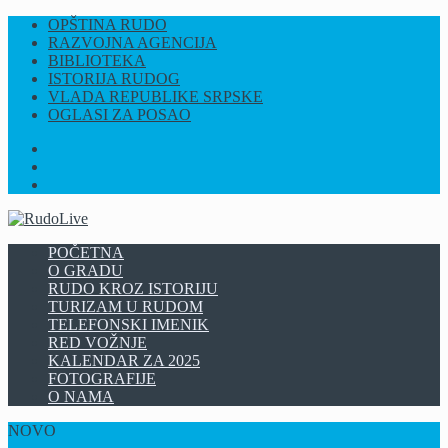
OPŠTINA RUDO
RAZVOJNA AGENCIJA
BIBLIOTEKA
ISTORIJA RUDOG
VLADA REPUBLIKE SRPSKE
OGLASI ZA POSAO
FB
INSTAGRAM
YT
POČETNA
O GRADU
RUDO KROZ ISTORIJU
TURIZAM U RUDOM
TELEFONSKI IMENIK
RED VOŽNJE
KALENDAR ZA 2025
FOTOGRAFIJE
O NAMA
NOVO