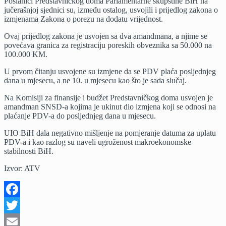
Poslanici Predstavničkog doma Parlamentarne skupštine BiH na
registraciju
jučerašnjoj sjednici su, između ostalog, usvojili i prijedlog zakona o
poreskih
izmjenama Zakona o porezu na dodatu vrijednost.
obveznika,
sa
Ovaj prijedlog zakona je usvojen sa dva amandmana, a njime se
50.000
povećava granica za registraciju poreskih obveznika sa 50.000 na
na
100.000 KM.
100.000
KM
U prvom čitanju usvojene su izmjene da se PDV plaća posljednjeg
dana u mjesecu, a ne 10. u mjesecu kao što je sada slučaj.
Na Komisiji za finansije i budžet Predstavničkog doma usvojen je
amandman SNSD-a kojima je ukinut dio izmjena koji se odnosi na
plaćanje PDV-a do posljednjeg dana u mjesecu.
UIO BiH dala negativno mišljenje na pomjeranje datuma za uplatu
PDV-a i kao razlog su naveli ugroženost makroekonomske
stabilnosti BiH.
Izvor: ATV
Facebook
Twitter