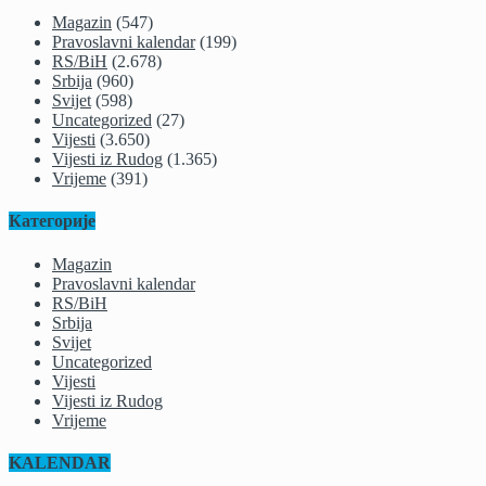
Magazin
(547)
Pravoslavni kalendar
(199)
RS/BiH
(2.678)
Srbija
(960)
Svijet
(598)
Uncategorized
(27)
Vijesti
(3.650)
Vijesti iz Rudog
(1.365)
Vrijeme
(391)
Категорије
Magazin
Pravoslavni kalendar
RS/BiH
Srbija
Svijet
Uncategorized
Vijesti
Vijesti iz Rudog
Vrijeme
KALENDAR