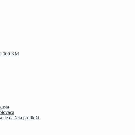
100.000 KM
gusta
bolovaca
 ne da šeta po Ilidži