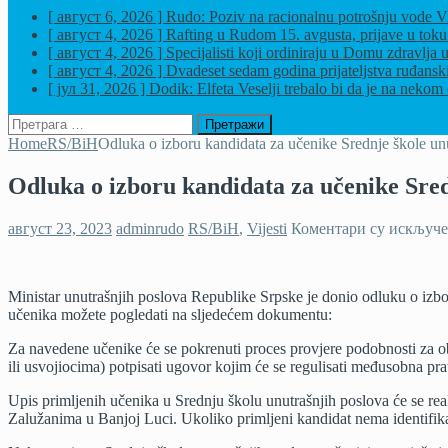
[ август 6, 2026 ]
Rudo: Poziv na racionalnu potrošnju vode
Vi
[ август 4, 2026 ]
Rafting u Rudom 15. avgusta, prijave u tok
[ август 4, 2026 ]
Specijalisti koji ordiniraju u Domu zdravl
[ август 4, 2026 ]
Dvadeset sedam godina prijateljstva ruđansk
[ јул 31, 2026 ]
Dodik: Elfeta Veselji trebalo bi da je na nekom 
Претрага
за:
Home
RS/BiH
Odluka o izboru kandidata za učenike Srednje škole un
Odluka o izboru kandidata za učenike Sred
август 23, 2023
adminrudo
RS/BiH
,
Vijesti
Коментари су искључ
Ministar unutrašnjih poslova Republike Srpske je donio odluku o izbor
učenika možete pogledati na sljedećem dokumentu:
Za navedene učenike će se pokrenuti proces provjere podobnosti za ob
ili usvojiocima) potpisati ugovor kojim će se regulisati međusobna p
Upis primljenih učenika u Srednju školu unutrašnjih poslova će se re
Zalužanima u Banjoj Luci. Ukoliko primljeni kandidat nema identifikaci