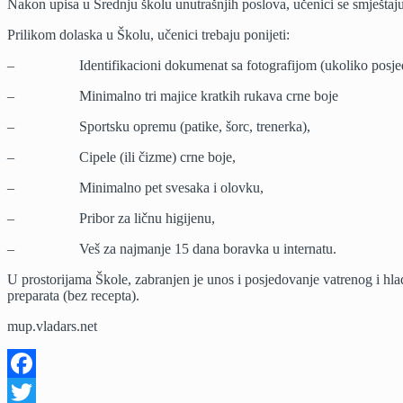
Nakon upisa u Srednju školu unutrašnjih poslova, učenici se smještaju 
Prilikom dolaska u Školu, učenici trebaju ponijeti:
– Identifikacioni dokumenat sa fotografijom (ukoliko posjed
– Minimalno tri majice kratkih rukava crne boje
– Sportsku opremu (patike, šorc, trenerka),
– Cipele (ili čizme) crne boje,
– Minimalno pet svesaka i olovku,
– Pribor za ličnu higijenu,
– Veš za najmanje 15 dana boravka u internatu.
U prostorijama Škole, zabranjen je unos i posjedovanje vatrenog i hlad
preparata (bez recepta).
mup.vladars.net
Facebook