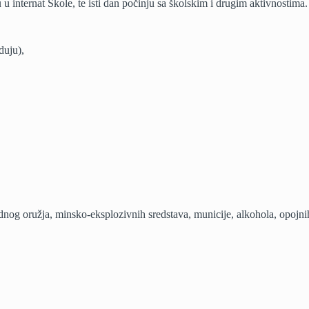
u internat Škole, te isti dan počinju sa školskim i drugim aktivnostima.
uju),
nog oružja, minsko-eksplozivnih sredstava, municije, alkohola, opojnih i