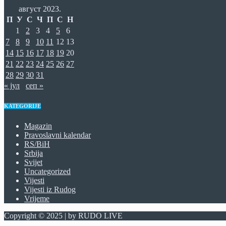
август 2023.
П
У
С
Ч
П
С
Н
1
2
3
4
5
6
7
8
9
10
11
12
13
14
15
16
17
18
19
20
21
22
23
24
25
26
27
28
29
30
31
« јул
сеп »
KATEGORIJE
Magazin
Pravoslavni kalendar
RS/BiH
Srbija
Svijet
Uncategorized
Vijesti
Vijesti iz Rudog
Vrijeme
Copyright © 2025 | by RUDO LIVE