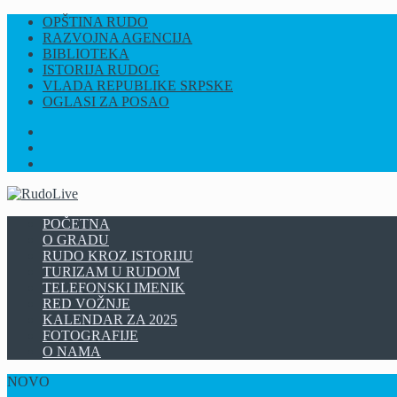
OPŠTINA RUDO
RAZVOJNA AGENCIJA
BIBLIOTEKA
ISTORIJA RUDOG
VLADA REPUBLIKE SRPSKE
OGLASI ZA POSAO
FB
INSTAGRAM
YT
POČETNA
O GRADU
RUDO KROZ ISTORIJU
TURIZAM U RUDOM
TELEFONSKI IMENIK
RED VOŽNJE
KALENDAR ZA 2025
FOTOGRAFIJE
O NAMA
NOVO