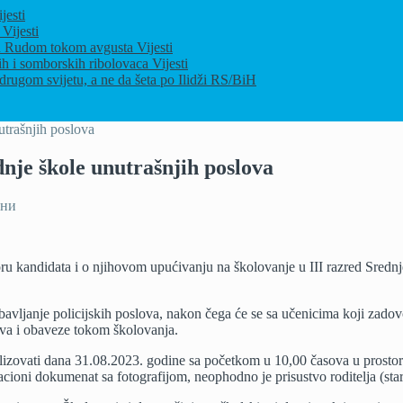
jesti
u
Vijesti
ja u Rudom tokom avgusta
Vijesti
ih i somborskih ribolovaca
Vijesti
drugom svijetu, a ne da šeta po Ilidži
RS/BiH
utrašnjih poslova
nje škole unutrašnjih poslova
на
ени
Odluka
o
izboru
u kandidata i o njihovom upućivanju na školovanje u III razred Srednje 
kandidata
za
učenike
avljanje policijskih poslova, nakon čega će se sa učenicima koji zadov
Srednje
rava i obaveze tokom školovanja.
škole
unutrašnjih
alizovati dana 31.08.2023. godine sa početkom u 10,00 časova u prostor
poslova
oni dokumenat sa fotografijom, neophodno je prisustvo roditelja (starat