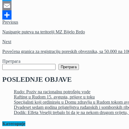
Twitter
Email
Previous
Share
Nasipanje puteva na teritoriji MZ Bijelo Brdo
Next
Povećena granica za registraciju poreskih obveznika, sa 50.000 na 
Претрага
Претрага
POSLEDNJE OBJAVE
Rudo: Poziv na racionalnu potrošnju vode
Rafting u Rudom 15. avgusta, prijave u toku
Specijalisti koji ordiniraju u Domu zdravlja u Rudom tokom av
Dvadeset sedam godina prijateljstva ruđanskih i somborskih ri
Dodik: Elfeta Veselji trebalo bi da je na nekom drugom svijetu, a
Категорије