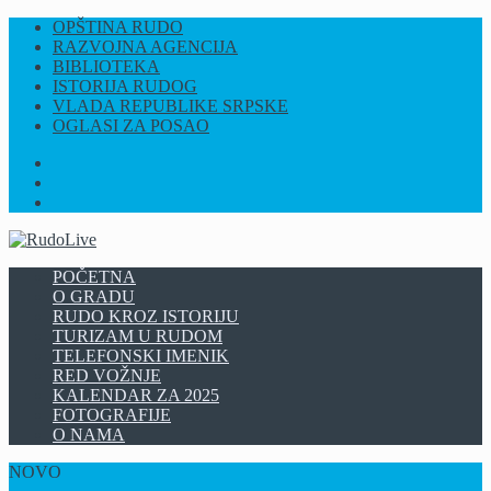
OPŠTINA RUDO
RAZVOJNA AGENCIJA
BIBLIOTEKA
ISTORIJA RUDOG
VLADA REPUBLIKE SRPSKE
OGLASI ZA POSAO
FB
INSTAGRAM
YT
POČETNA
O GRADU
RUDO KROZ ISTORIJU
TURIZAM U RUDOM
TELEFONSKI IMENIK
RED VOŽNJE
KALENDAR ZA 2025
FOTOGRAFIJE
O NAMA
NOVO