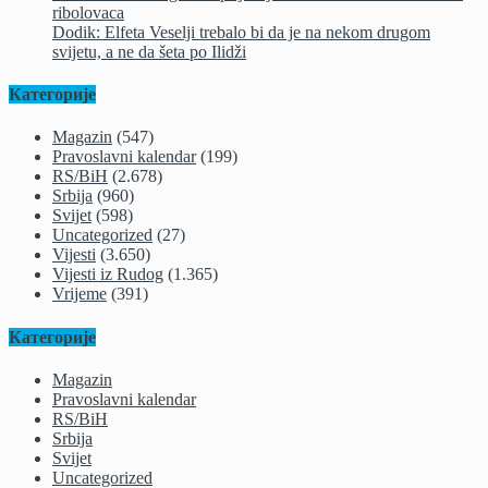
ribolovaca
Dodik: Elfeta Veselji trebalo bi da je na nekom drugom
svijetu, a ne da šeta po Ilidži
Категорије
Magazin
(547)
Pravoslavni kalendar
(199)
RS/BiH
(2.678)
Srbija
(960)
Svijet
(598)
Uncategorized
(27)
Vijesti
(3.650)
Vijesti iz Rudog
(1.365)
Vrijeme
(391)
Категорије
Magazin
Pravoslavni kalendar
RS/BiH
Srbija
Svijet
Uncategorized