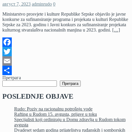
август 7, 2023
adminrudo
0
Ministarstvo prosvjete i kulture Republike Srpske objavilo je javne
konkurse za sufinansiranje programa i projekata u kulturi Republike
Srpske za 2023. godinu i Јavni konkurs za sufinansiranje projekata
kulturnog stvaralaštva nacionalnih manjina u 2023. godini.
[…]
Facebook
Twitter
Email
Претрага
Share
Претрага
POSLEDNJE OBJAVE
Rudo: Poziv na racionalnu potrošnju vode
Rafting u Rudom 15. avgusta, prijave u toku
Specijalisti koji ordiniraju u Domu zdravlja u Rudom tokom
avgusta
Dvadeset sedam godina prijateljstva ruđanskih i somborskih