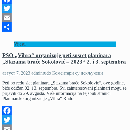
i
Facebook
plišane
igračke
Twitter
Email
Share
Vijesti
PSO „Vihra“ organizuje peti susret planinara
„Stazama braće Sokolović – 2023“ 2. i 3. septembra
на
август 7, 2023
adminrudo
Коментари су искључени
PSO
Peti po redu slet planinara „Stazama braće Sokolović“, ove godine,
„Vihra“
biće održan 02. i 3. septembra. Svi zainteresovani planinari mogu se
organizuje
prijaviti do 29. avgusta. Više informacija na fejsbuk stranici
peti
Planinarske organizacije „Vihra“ Rudo.
susret
planinara
„Stazama
braće
Facebook
Sokolović
–
Twitter