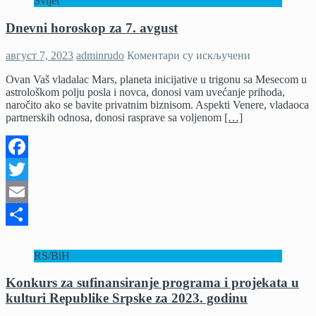
Svijet
Dnevni horoskop za 7. avgust
на
август 7, 2023
adminrudo
Коментари су искључени
Dnevni
Ovan Vaš vladalac Mars, planeta inicijative u trigonu sa Mesecom u
horoskop
astrološkom polju posla i novca, donosi vam uvećanje prihoda,
za
naročito ako se bavite privatnim biznisom. Aspekti Venere, vladaoca
7.
partnerskih odnosa, donosi rasprave sa voljenom
[…]
avgust
Facebook
Twitter
Email
Share
RS/BiH
Konkurs za sufinansiranje programa i projekata u
kulturi Republike Srpske za 2023. godinu