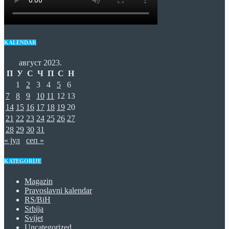
KALENDAR
август 2023.
П
У
С
Ч
П
С
Н
1
2
3
4
5
6
7
8
9
10
11
12
13
14
15
16
17
18
19
20
21
22
23
24
25
26
27
28
29
30
31
« јул
сеп »
KATEGORIJE
Magazin
Pravoslavni kalendar
RS/BiH
Srbija
Svijet
Uncategorized