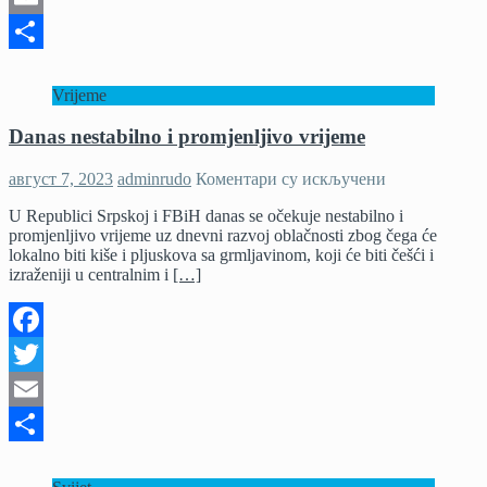
2023“
2.
Email
i
3.
Share
septembra
Vrijeme
Danas nestabilno i promjenljivo vrijeme
на
август 7, 2023
adminrudo
Коментари су искључени
Danas
U Republici Srpskoj i FBiH danas se očekuje nestabilno i
nestabilno
promjenljivo vrijeme uz dnevni razvoj oblačnosti zbog čega će
i
lokalno biti kiše i pljuskova sa grmljavinom, koji će biti češći i
promjenljivo
izraženiji u centralnim i
[…]
vrijeme
Facebook
Twitter
Email
Share