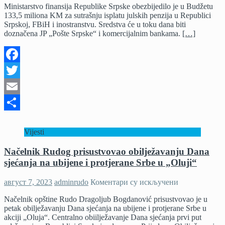
Ministarstvo finansija Republike Srpske obezbijedilo je u Budžetu
isplata
133,5 miliona KM za sutrašnju isplatu julskih penzija u Republici
penzija
Srpskoj, FBiH i inostranstvu. Sredstva će u toku dana biti
u
doznačena ЈP „Pošte Srpske“ i komercijalnim bankama.
[…]
Srpskoj
Facebook
Twitter
Email
Share
Vijesti
Načelnik Rudog prisustvovao obilježavanju Dana
sjećanja na ubijene i protjerane Srbe u „Oluji“
на
август 7, 2023
adminrudo
Коментари су искључени
Načelnik
Načelnik opštine Rudo Dragoljub Bogdanović prisustvovao je u
Rudog
petak obilježavanju Dana sjećanja na ubijene i protjerane Srbe u
prisustvovao
akciji „Oluja“. Centralno obiilježavanje Dana sjećanja prvi put
obilježavanju