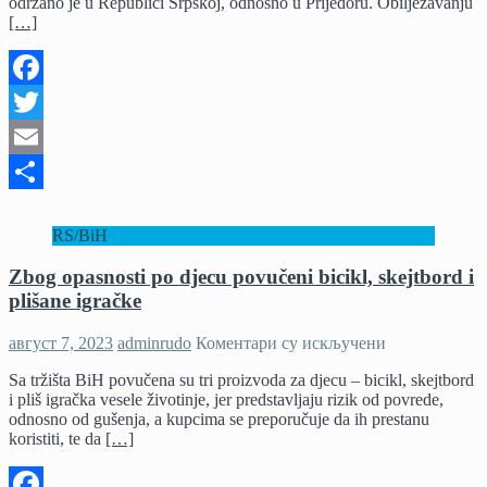
održano je u Republici Srpskoj, odnosno u Prijedoru. Obilježavanju
Dana
[…]
sjećanja
na
ubijene
i
Facebook
protjerane
Srbe
Twitter
u
„Oluji“
Email
Share
RS/BiH
Zbog opasnosti po djecu povučeni bicikl, skejtbord i
plišane igračke
на
август 7, 2023
adminrudo
Коментари су искључени
Zbog
Sa tržišta BiH povučena su tri proizvoda za djecu – bicikl, skejtbord
opasnosti
i pliš igračka vesele životinje, jer predstavljaju rizik od povrede,
po
odnosno od gušenja, a kupcima se preporučuje da ih prestanu
djecu
koristiti, te da
[…]
povučeni
bicikl,
skejtbord