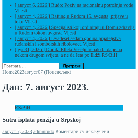
[ август 6, 2026 ]
Rudo: Poziv na racionalnu potrošnju vode
Vijesti
[ август 4, 2026 ]
Rafting u Rudom 15. avgusta, prijave u
toku
Vijesti
[ август 4, 2026 ]
Specijalisti koji ordiniraju u Domu zdravlja
u Rudom tokom avgusta
Vijesti
[ август 4, 2026 ]
Dvadeset sedam godina prijateljstva
ruđanskih i somborskih ribolovaca
Vijesti
[ јул 31, 2026 ]
Dodik: Elfeta Veselji trebalo bi da je na
nekom drugom svijetu, a ne da šeta po Ilidži
RS/BiH
Претрага
за:
Home
2023
август
07 (Понедељак)
Дан:
7. август 2023.
RS/BiH
Sutra isplata penzija u Srpskoj
на
август 7, 2023
adminrudo
Коментари су искључени
Sutra