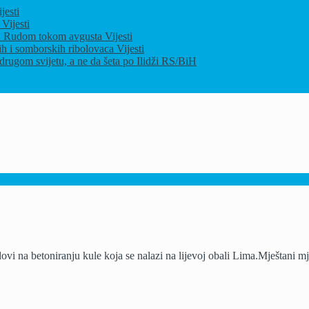
jesti
u
Vijesti
ja u Rudom tokom avgusta
Vijesti
ih i somborskih ribolovaca
Vijesti
drugom svijetu, a ne da šeta po Ilidži
RS/BiH
ovi na betoniranju kule koja se nalazi na lijevoj obali Lima.Mještani m