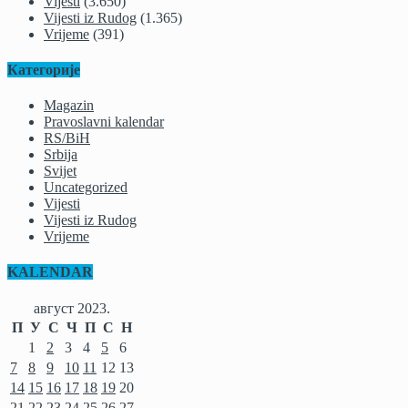
Vijesti
(3.650)
Vijesti iz Rudog
(1.365)
Vrijeme
(391)
Категорије
Magazin
Pravoslavni kalendar
RS/BiH
Srbija
Svijet
Uncategorized
Vijesti
Vijesti iz Rudog
Vrijeme
KALENDAR
август 2023.
П
У
С
Ч
П
С
Н
1
2
3
4
5
6
7
8
9
10
11
12
13
14
15
16
17
18
19
20
21
22
23
24
25
26
27