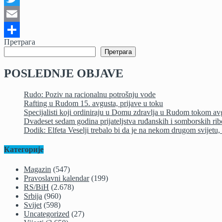
Twitter
Email
Претрага
Share
Претрага
POSLEDNJE OBJAVE
Rudo: Poziv na racionalnu potrošnju vode
Rafting u Rudom 15. avgusta, prijave u toku
Specijalisti koji ordiniraju u Domu zdravlja u Rudom tokom av
Dvadeset sedam godina prijateljstva ruđanskih i somborskih ri
Dodik: Elfeta Veselji trebalo bi da je na nekom drugom svijetu, a
Категорије
Magazin
(547)
Pravoslavni kalendar
(199)
RS/BiH
(2.678)
Srbija
(960)
Svijet
(598)
Uncategorized
(27)