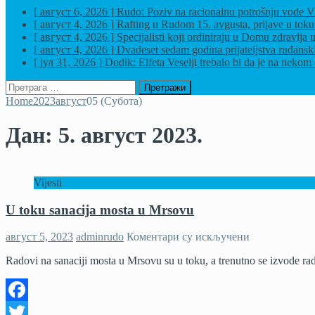
[ август 6, 2026 ]
Rudo: Poziv na racionalnu potrošnju vode
Vi
[ август 4, 2026 ]
Rafting u Rudom 15. avgusta, prijave u tok
[ август 4, 2026 ]
Specijalisti koji ordiniraju u Domu zdravl
[ август 4, 2026 ]
Dvadeset sedam godina prijateljstva ruđansk
[ јул 31, 2026 ]
Dodik: Elfeta Veselji trebalo bi da je na nekom 
Претрага
за:
Home
2023
август
05 (Субота)
Дан:
5. август 2023.
Vijesti
U toku sanacija mosta u Mrsovu
на
август 5, 2023
adminrudo
Коментари су искључени
U
Radovi na sanaciji mosta u Mrsovu su u toku, a trenutno se izvode rad
toku
sanacija
mosta
u
Facebook
Mrsovu