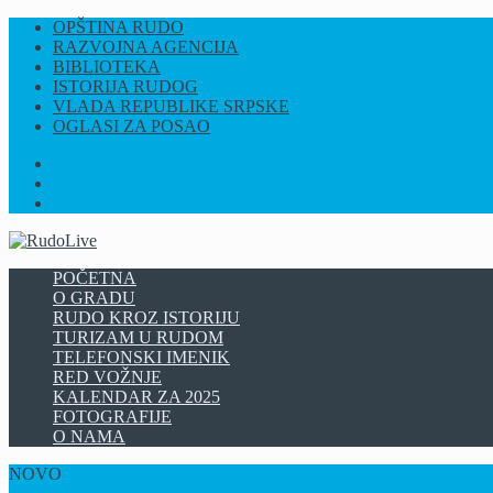
OPŠTINA RUDO
RAZVOJNA AGENCIJA
BIBLIOTEKA
ISTORIJA RUDOG
VLADA REPUBLIKE SRPSKE
OGLASI ZA POSAO
FB
INSTAGRAM
YT
POČETNA
O GRADU
RUDO KROZ ISTORIJU
TURIZAM U RUDOM
TELEFONSKI IMENIK
RED VOŽNJE
KALENDAR ZA 2025
FOTOGRAFIJE
O NAMA
NOVO