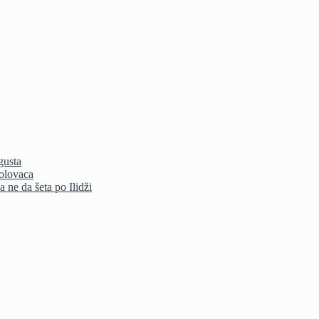
gusta
bolovaca
 ne da šeta po Ilidži