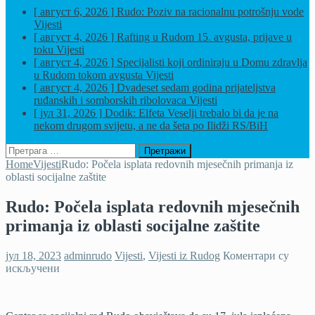
[ август 6, 2026 ]
Rudo: Poziv na racionalnu potrošnju vode
Vijesti
[ август 4, 2026 ]
Rafting u Rudom 15. avgusta, prijave u
toku
Vijesti
[ август 4, 2026 ]
Specijalisti koji ordiniraju u Domu zdravlja
u Rudom tokom avgusta
Vijesti
[ август 4, 2026 ]
Dvadeset sedam godina prijateljstva
ruđanskih i somborskih ribolovaca
Vijesti
[ јул 31, 2026 ]
Dodik: Elfeta Veselji trebalo bi da je na
nekom drugom svijetu, a ne da šeta po Ilidži
RS/BiH
Претрага
за:
Home
Vijesti
Rudo: Počela isplata redovnih mjesečnih primanja iz
oblasti socijalne zaštite
Rudo: Počela isplata redovnih mjesečnih
primanja iz oblasti socijalne zaštite
јул 18, 2023
adminrudo
Vijesti
,
Vijesti iz Rudog
Коментари су
на
искључени
Rudo:
Počela
isplata