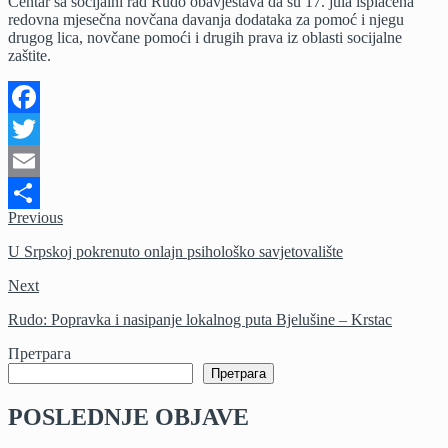
Centar sa socijalni rad Rudo obavještava da su 17. jula isplaćena
redovnih
redovna mjesečna novčana davanja dodataka za pomoć i njegu
mjesečnih
drugog lica, novčane pomoći i drugih prava iz oblasti socijalne
primanja
zaštite.
iz
oblasti
socijalne
zaštite
Facebook
Twitter
Email
Previous
Share
U Srpskoj pokrenuto onlajn psihološko savjetovalište
Next
Rudo: Popravka i nasipanje lokalnog puta Bjelušine – Krstac
Претрага
Претрага
POSLEDNJE OBJAVE