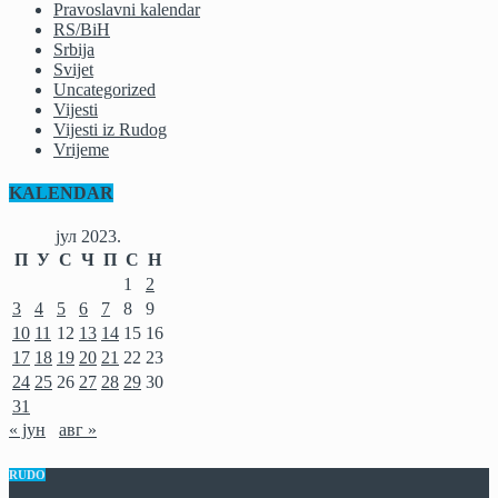
Pravoslavni kalendar
RS/BiH
Srbija
Svijet
Uncategorized
Vijesti
Vijesti iz Rudog
Vrijeme
KALENDAR
јул 2023.
П
У
С
Ч
П
С
Н
1
2
3
4
5
6
7
8
9
10
11
12
13
14
15
16
17
18
19
20
21
22
23
24
25
26
27
28
29
30
31
« јун
авг »
RUDO