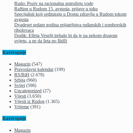
Rudo: Poziv na racionalnu potrošnju vode
Rafting u Rudom 15. avgusta, prijave u toku
Specijalisti koji ordiniraju u Domu zdravlja u Rudom tokom
avgusta
Dvadeset sedam godina prijateljstva ruđanskih i somborskih
ribolovaca
Dodik: Elfeta Veselji trebalo bi da je na nekom drugom
svijetu, a ne da šeta po Ilidži
Категорије
Magazin
(547)
Pravoslavni kalendar
(199)
RS/BiH
(2.678)
Srbija
(960)
Svijet
(598)
Uncategorized
(27)
Vijesti
(3.650)
Vijesti iz Rudog
(1.365)
Vrijeme
(391)
Категорије
Magazin