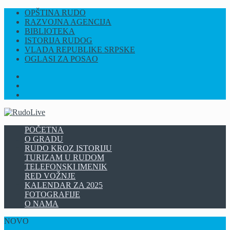
OPŠTINA RUDO
RAZVOJNA AGENCIJA
BIBLIOTEKA
ISTORIJA RUDOG
VLADA REPUBLIKE SRPSKE
OGLASI ZA POSAO
FB
INSTAGRAM
YT
POČETNA
O GRADU
RUDO KROZ ISTORIJU
TURIZAM U RUDOM
TELEFONSKI IMENIK
RED VOŽNJE
KALENDAR ZA 2025
FOTOGRAFIJE
O NAMA
NOVO